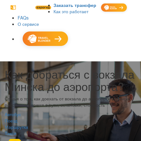
Заказать трансфер
Как это работает
FAQs
О сервисе
Как добраться с вокзала
Минска до аэропорта?
Статья о том, как доехать от вокзала до аэропорта в Минске:
расстояние, время в пути, остановки, стоимость
Автобус
Поезд
Маршрутка
Такси