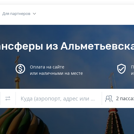
Для партнеров
ансферы из Альметьевск
Оплата на сайте
П
или наличными на месте
и
Куда (аэропорт, адрес или вокзал)
2
пасса