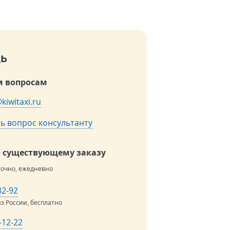
ь
 вопросам
kiwitaxi.ru
ь вопрос консультанту
о существующему заказу
точно, ежедневно
32-92
из России, бесплатно
-12-22