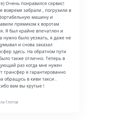
те) Очень понравился сервис!
я вовремя забрали , погрузили в
фортабельную машину и
тавили прямиком к воротам
я. Я был крайне впечатлен и
а нужно было уезжать, я даже не
думывал и снова заказал
нсфер здесь. На обратном пути
было также отлично. Теперь в
дующий раз когда мне нужен
ет трансфер я гарантированно
а обращусь в киви такси .
ибо вам вы крутые !
ла Глотов