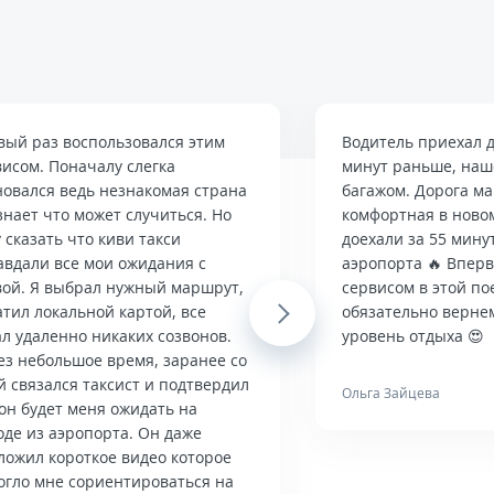
вый раз воспользовался этим
Водитель приехал д
висом. Поначалу слегка
минут раньше, наше
новался ведь незнакомая страна
багажом. Дорога м
знает что может случиться. Но
комфортная в ново
 сказать что киви такси
доехали за 55 мину
авдали все мои ожидания с
аэропорта 🔥 Впер
вой. Я выбрал нужный маршрут,
сервисом в этой по
тил локальной картой, все
Next
обязательно верне
л удаленно никаких созвонов.
уровень отдыха 😍
ез небольшое время, заранее со
й связался таксист и подтвердил
Ольга Зайцева
он будет меня ожидать на
оде из аэропорта. Он даже
ложил короткое видео которое
огло мне сориентироваться на