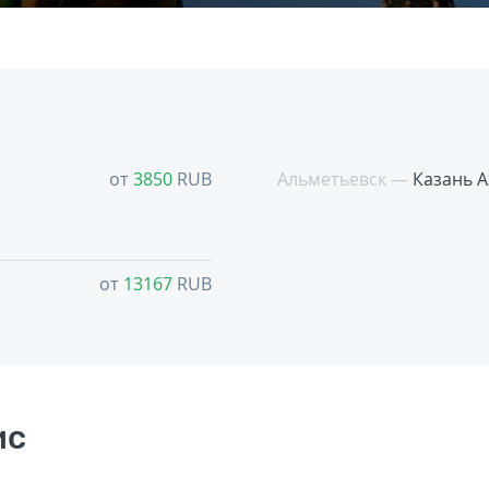
от
3850
RUB
Альметьевск —
Казань 
от
13167
RUB
ис