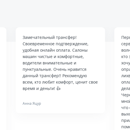
Замечательный трансфер!
Пер
Своевременное подтверждение,
сер
удобная онлайн оплата. Салоны
вол
машин чистые и комфортные,
кто 
водители внимательные и
хочу
пунктуальные. Очень нравится
опр
данный трансфер!! Рекомендую
лих
всем, кто любит комфорт, ценит свое
опла
время и деньги! 👍
дела
Чер
мно
Анна Яцур
что 
вых
при
пом