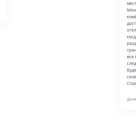
мес
Мен
ком
дос
отел
когд
раз
тра
все 
сле
буд
снов
Спас
Дани