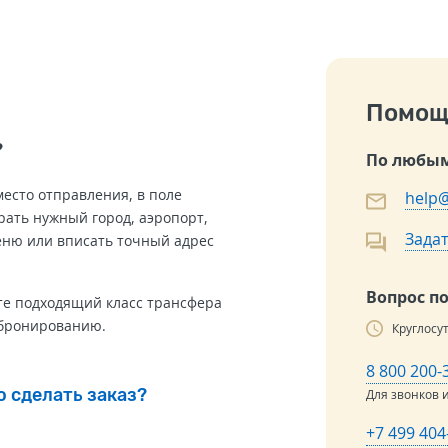
Помощ
?
По любым
место отправления, в поле
help@
ать нужный город, аэропорт,
Задат
еню или вписать точный адрес
Вопрос п
те подходящий класс трансфера
 бронированию.
Круглосу
8 800 200-
о сделать заказ?
Для звонков 
+7 499 404