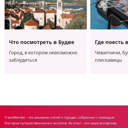
Что посмотреть в Будве
Где поесть 
Город, в котором невозможно
Чевапчичи, бу
заблудиться
плескавицы
TravelBlender – это альманах статей о городах, собранных с помощью
блогеров-путешественников и экспатов. Их опыт – это наша экспертиза.