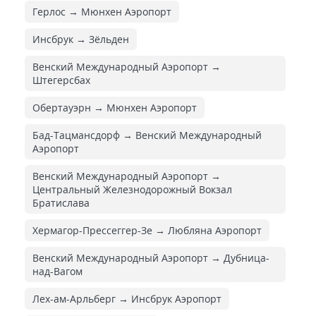
Герлос → Мюнхен Аэропорт
Инсбрук → Зёльден
Венский Международный Аэропорт →
Штегерсбах
Обертауэрн → Мюнхен Аэропорт
Бад-Тацмансдорф → Венский Международный
Аэропорт
Венский Международный Аэропорт →
Центральный Железнодорожный Вокзал
Братислава
Хермагор-Прессеггер-Зе → Любляна Аэропорт
Венский Международный Аэропорт → Дубница-
над-Вагом
Лех-ам-Арльберг → Инсбрук Аэропорт