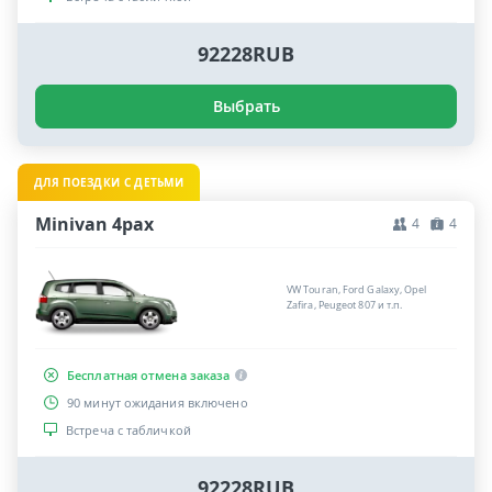
92228RUB
Выбрать
ДЛЯ ПОЕЗДКИ С ДЕТЬМИ
Minivan 4pax
4
4
VW Touran, Ford Galaxy, Opel
Zafira, Peugeot 807 и т.п.
Бесплатная отмена заказа
90 минут ожидания включено
Встреча с табличкой
92228RUB