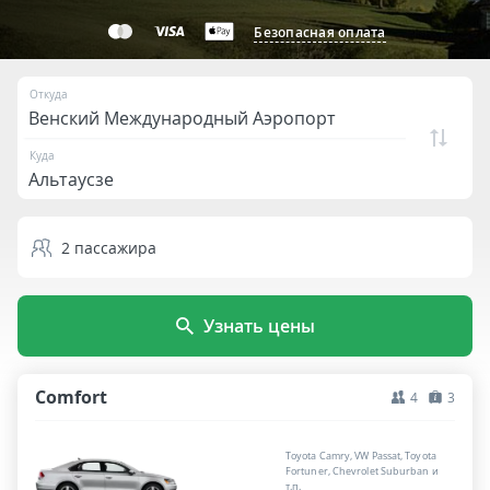
Безопасная оплата
Откуда
Куда
2
пассажира
Узнать цены
Comfort
4
3
Toyota Camry, VW Passat, Toyota
Fortuner, Chevrolet Suburban и
т.п.