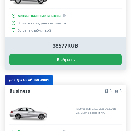
Бесплатная отмена заказа
90 минут ожидания включено
Встреча с табличкой
38577RUB
Выбрать
ДЛЯ ДЕЛОВОЙ ПОЕЗДКИ
Business
3
3
Mercedes E-class, Lexus GS, Audi
A6, BMW 5 Series и т.п.