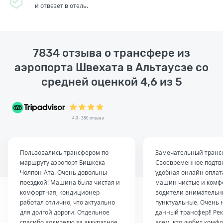
и отвезет в отель.
7834 отзыва о трансфере из
аэропорта Швехата в Альтаусзе со
средней оценкой 4,6 из 5
4.0 · 380 отзыва
Пользовались трансфером по
Замечательный транс
маршруту аэропорт Бишкека —
Своевременное подтв
Чолпон-Ата. Очень довольны
удобная онлайн оплат
поездкой! Машина была чистая и
машин чистые и комф
комфортная, кондиционер
водители внимательн
работал отлично, что актуально
пунктуальные. Очень 
для долгой дороги. Отдельное
данный трансфер!! Ре
спасибо водителю за аккуратное
всем, кто любит комфо