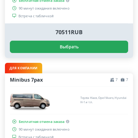
Бесплатная отмена заказа
90 минут ожидания включено
Встреча с табличкой
70511RUB
Выбрать
ДЛЯ КОМПАНИИ
Minibus 7pax
7
7
Toyota Hiace, Opel Vivaro, Hyundai
H-1 и т.п.
Бесплатная отмена заказа
90 минут ожидания включено
Встреча с табличкой