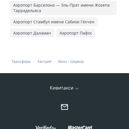
Аэропорт Барселона — Эль-Прат имени Жозепа
Таррадельяса
Аэропорт Стамбул имени Сабихи Гёкчен
Аэропорт Даламан
Аэропорт Пафос
Трансферы
Австрия
Вена
–
Шарвар
Кивитакси