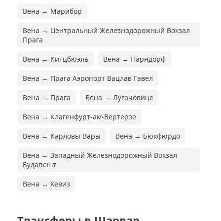
Вена → Марибор
Вена → Центральный Железнодорожный Вокзал
Прага
Вена → Китцбюэль
Вена → Парндорф
Вена → Прага Аэропорт Вацлав Гавел
Вена → Прага
Вена → Лугачовице
Вена → Клагенфурт-ам-Вёртерзе
Вена → Карловы Вары
Вена → Бюкфюрдо
Вена → Западный Железнодорожный Вокзал
Будапешт
Вена → Хевиз
Трансферы в Шарвар