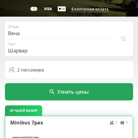
Безопасная оплата
Откуда
Куда
2
пассажира
Узнать цены
ЛУЧШИЙ ВЫБОР
Minibus 7pax
7
7