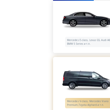
Mercedes E-class, Lexus GS, Audi A6
BMW 5 Series и т.п.
Mercedes V-class, Mercedes Viano
Premium,Toyota Alphard и т.п.