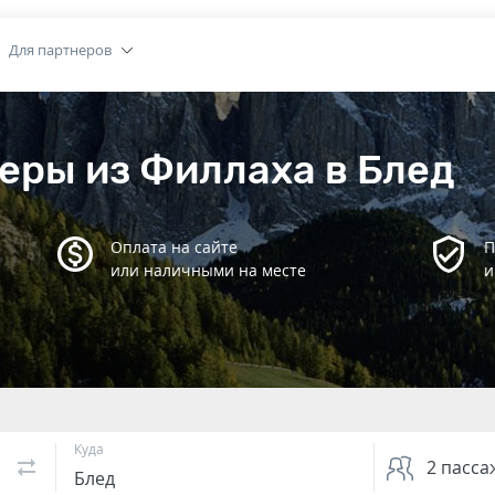
Для партнеров
еры из Филлаха в Блед
Оплата на сайте
П
или наличными на месте
и
Куда
2
пасса