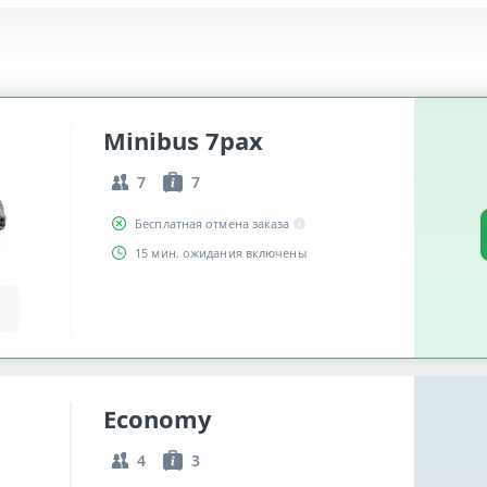
Minibus 7pax
7
7
Бесплатная отмена заказа
15 мин. ожидания включены
Economy
4
3