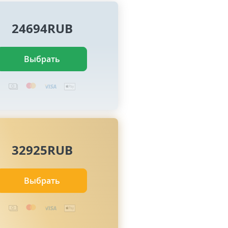
24694RUB
Выбрать
32925RUB
Выбрать