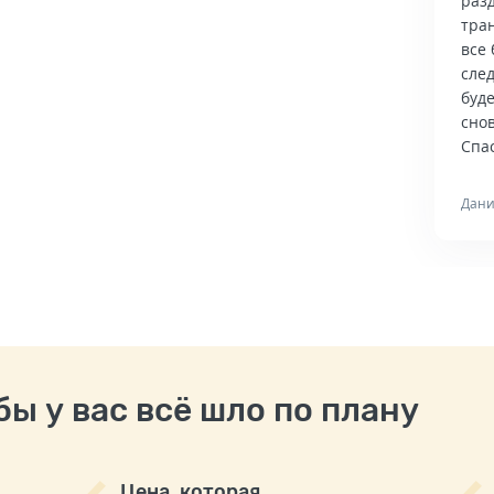
раз
тра
все 
сле
буд
снов
Спас
Дани
ы у вас всё шло по плану
Цена, которая