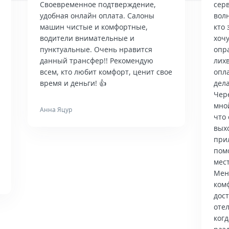
Своевременное подтверждение,
сер
удобная онлайн оплата. Салоны
вол
машин чистые и комфортные,
кто 
водители внимательные и
хочу
пунктуальные. Очень нравится
опр
данный трансфер!! Рекомендую
лих
всем, кто любит комфорт, ценит свое
опла
время и деньги! 👍
дела
Чер
мно
Анна Яцур
что 
вых
при
пом
мес
Мен
ком
дос
отел
когд