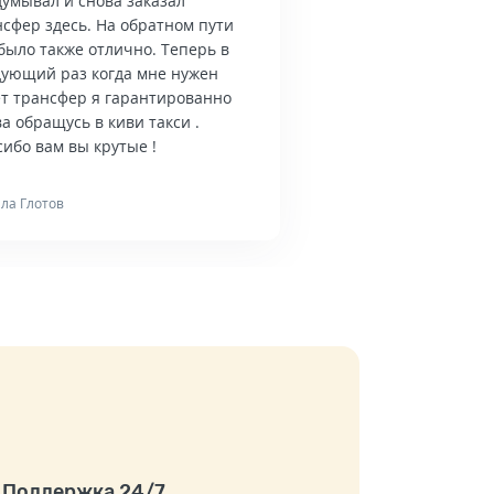
думывал и снова заказал
нсфер здесь. На обратном пути
было также отлично. Теперь в
дующий раз когда мне нужен
ет трансфер я гарантированно
а обращусь в киви такси .
ибо вам вы крутые !
ла Глотов
Поддержка 24/7