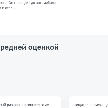
есте. Он проводит до автомобиля
т в отель.
средней оценкой
вый раз воспользовался этим
Водитель приехал д