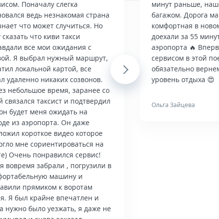
висом. Поначалу слегка
минут раньше, наше
новался ведь незнакомая страна
багажом. Дорога м
знает что может случиться. Но
комфортная в ново
 сказать что киви такси
доехали за 55 мину
авдали все мои ожидания с
аэропорта 🔥 Впер
вой. Я выбрал нужный маршрут,
сервисом в этой по
тил локальной картой, все
Next
обязательно верне
л удаленно никаких созвонов.
уровень отдыха 😍
ез небольшое время, заранее со
й связался таксист и подтвердил
Ольга Зайцева
он будет меня ожидать на
оде из аэропорта. Он даже
ложил короткое видео которое
огло мне сориентироваться на
те) Очень понравился сервис!
я вовремя забрали , погрузили в
фортабельную машину и
тавили прямиком к воротам
я. Я был крайне впечатлен и
а нужно было уезжать, я даже не