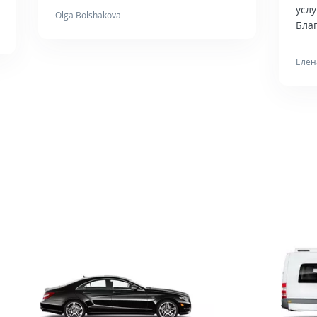
усл
Olga Bolshakova
Бла
Елен