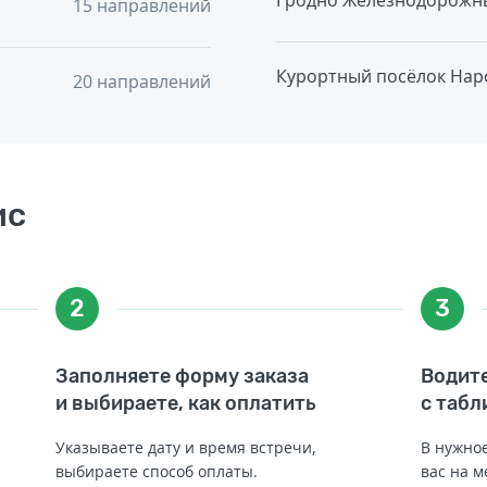
Гродно Железнодорожн
15 направлений
Курортный посёлок Нар
20 направлений
ис
2
3
Заполняете форму заказа
Водите
и выбираете, как оплатить
с табл
Указываете дату и время встречи,
В нужное
выбираете способ оплаты.
вас на м