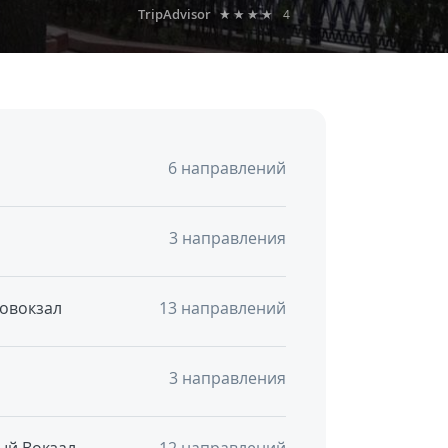
TripAdvisor
★★★★
4
6 направлений
3 направления
овокзал
13 направлений
3 направления