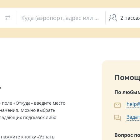
Куда (аэропорт, адрес или вокзал)
2
пасса
Помощ
?
По любым
 поле «Откуда» введите место
help@
значения. Можно выбрать
Задат
ыпадающих подсказок либо
Вопрос п
 нажмите кнопку «Узнать