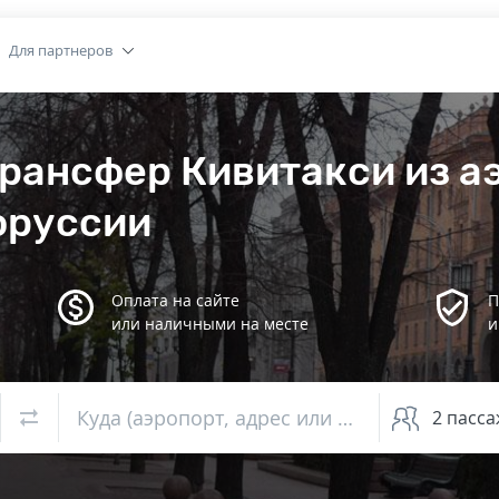
Для партнеров
рансфер Кивитакси из а
оруссии
Оплата на сайте
П
или наличными на месте
и
Куда (аэропорт, адрес или вокзал)
2
пасса