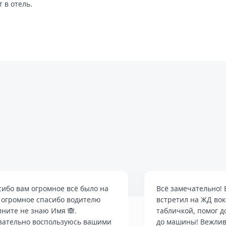
т в отель.
сибо вам огромное всё было на
Всё замечательно! 
, огромное спасибо водителю
встретил на ЖД вок
ините не знаю Имя 🙈.
табличкой, помог 
зательно воспользуюсь вашими
до машины! Вежлив