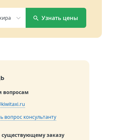
Узнать цены
жира
ь
 вопросам
kiwitaxi.ru
ь вопрос консультанту
о существующему заказу