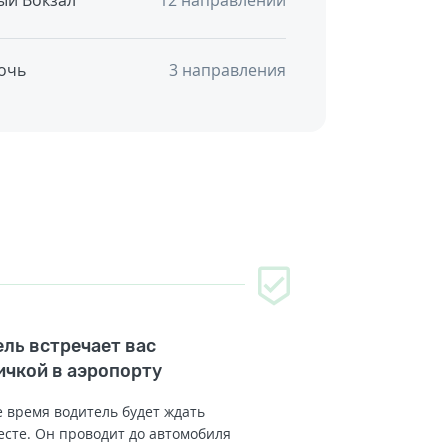
ый Вокзал
12 направлений
очь
3 направления
ль встречает вас
ичкой в аэропорту
 время водитель будет ждать
есте. Он проводит до автомобиля