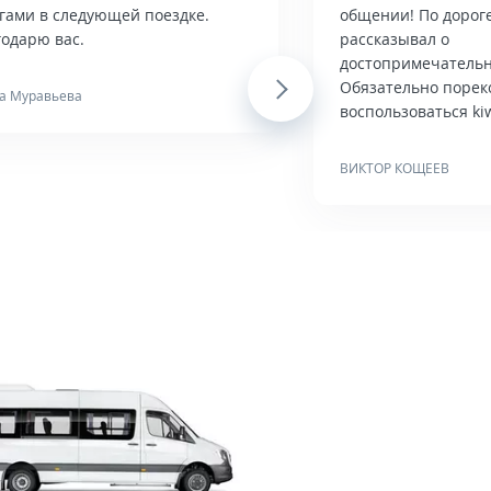
угами в следующей поездке.
общении! По дороге
годарю вас.
рассказывал о
достопримечательн
Next
Обязательно порек
а Муравьева
воспользоваться kiw
ВИКТОР КОЩЕЕВ