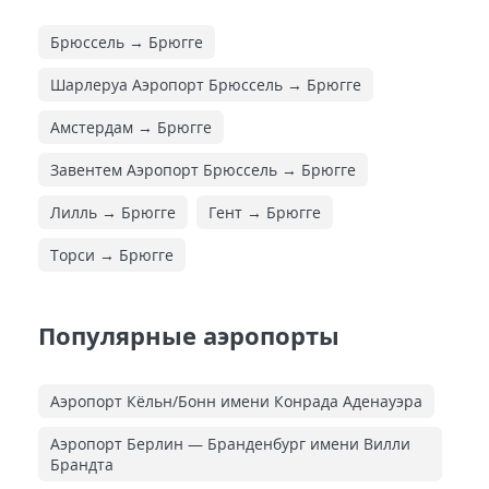
Брюссель → Брюгге
Шарлеруа Аэропорт Брюссель → Брюгге
Амстердам → Брюгге
Завентем Аэропорт Брюссель → Брюгге
Лилль → Брюгге
Гент → Брюгге
Торси → Брюгге
Популярные аэропорты
Аэропорт Кёльн/Бонн имени Конрада Аденауэра
Аэропорт Берлин — Бранденбург имени Вилли
Брандта