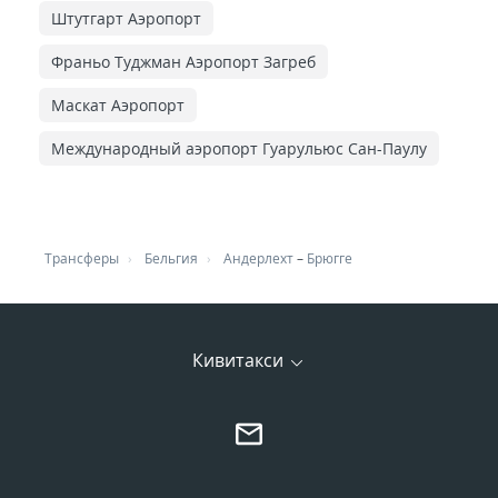
Штутгарт Аэропорт
Франьо Туджман Аэропорт Загреб
Маскат Аэропорт
Международный аэропорт Гуарульюс Сан-Паулу
Трансферы
Бельгия
Андерлехт
–
Брюгге
Кивитакси