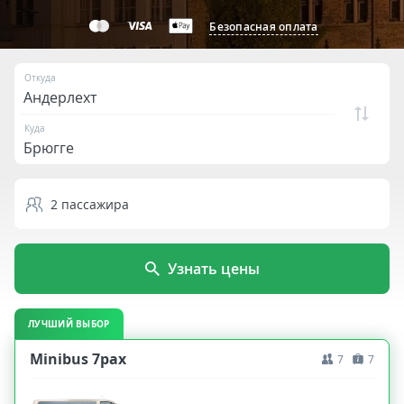
Безопасная оплата
Откуда
Куда
2
пассажира
Узнать цены
ЛУЧШИЙ ВЫБОР
Minibus 7pax
7
7