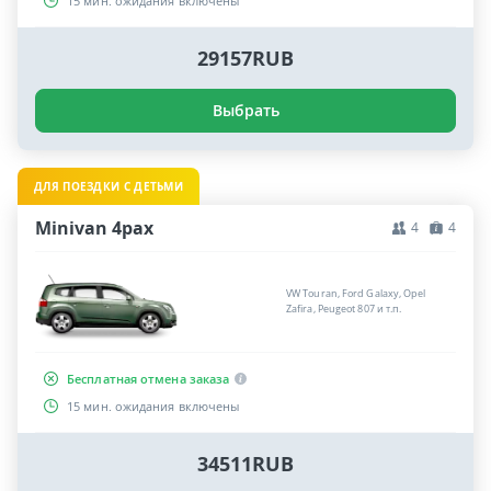
15 мин. ожидания включены
29157RUB
Выбрать
ДЛЯ ПОЕЗДКИ С ДЕТЬМИ
Minivan 4pax
4
4
VW Touran, Ford Galaxy, Opel
Zafira, Peugeot 807 и т.п.
Бесплатная отмена заказа
15 мин. ожидания включены
34511RUB