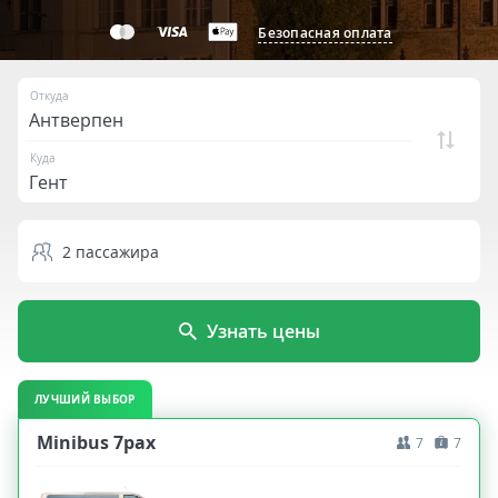
Безопасная оплата
Откуда
Куда
2
пассажира
Узнать цены
ЛУЧШИЙ ВЫБОР
Minibus 7pax
7
7