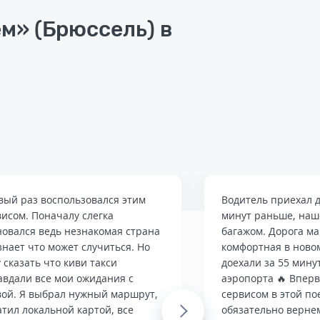
м» (Брюссель) в
вый раз воспользовался этим
Водитель приехал д
висом. Поначалу слегка
минут раньше, наше
новался ведь незнакомая страна
багажом. Дорога м
знает что может случиться. Но
комфортная в ново
 сказать что киви такси
доехали за 55 мину
авдали все мои ожидания с
аэропорта 🔥 Впер
вой. Я выбрал нужный маршрут,
сервисом в этой по
тил локальной картой, все
Next
обязательно верне