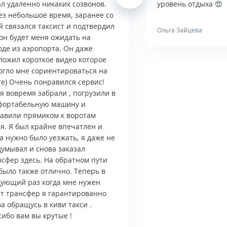
л удаленно никаких созвонов.
уровень отдыха 😍
ез небольшое время, заранее со
й связался таксист и подтвердил
Ольга Зайцева
он будет меня ожидать на
оде из аэропорта. Он даже
ложил короткое видео которое
огло мне сориентироваться на
те) Очень понравился сервис!
я вовремя забрали , погрузили в
фортабельную машину и
тавили прямиком к воротам
я. Я был крайне впечатлен и
а нужно было уезжать, я даже не
думывал и снова заказал
нсфер здесь. На обратном пути
было также отлично. Теперь в
дующий раз когда мне нужен
ет трансфер я гарантированно
а обращусь в киви такси .
ибо вам вы крутые !