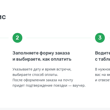
ис
2
3
Заполняете форму заказа
Водите
и выбираете, как оплатить
с табл
Указываете дату и время встречи,
В нужное
выбираете способ оплаты.
вас на м
После оформления заказа на почту
и отвезе
придет подтверждение поездки — ваучер.