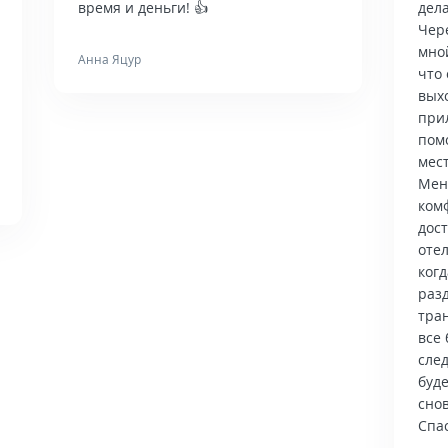
время и деньги! 👍
дела
Чер
мно
Анна Яцур
что 
вых
при
пом
мес
Мен
ком
дос
отел
когд
раз
тра
все 
сле
буд
снов
Спас