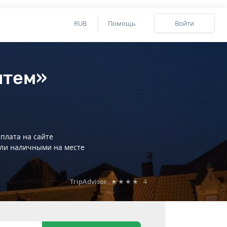
RUB
Помощь
Войти
нтем»
плата на сайте
ли наличными на месте
TripAdvisor
★★★★
4