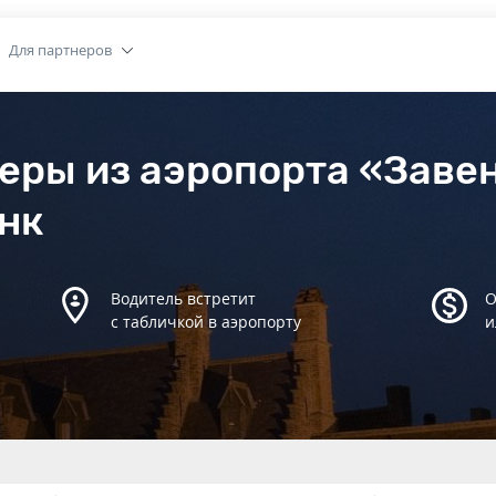
Для партнеров
еры из аэропорта «Заве
енк
Водитель встретит
О
с табличкой в аэропорту
и