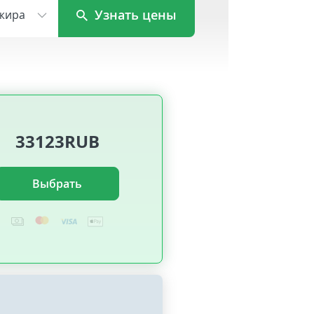
Узнать цены
жира
33123RUB
Выбрать