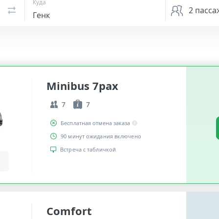
Куда
2
пасса
Minibus 7pax
7
7
Бесплатная отмена заказа
90 минут ожидания включено
Встреча с табличкой
Comfort