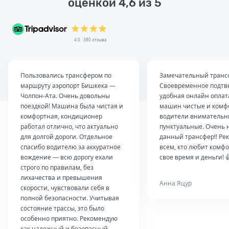
оценкой 4,6 из 5
4.0 · 380 отзыва
Пользовались трансфером по
Замечательный транс
маршруту аэропорт Бишкека —
Своевременное подтв
Чолпон-Ата. Очень довольны
удобная онлайн оплат
поездкой! Машина была чистая и
машин чистые и комф
комфортная, кондиционер
водители внимательн
работал отлично, что актуально
пунктуальные. Очень 
для долгой дороги. Отдельное
данный трансфер!! Ре
спасибо водителю за аккуратное
всем, кто любит комфо
вождение — всю дорогу ехали
свое время и деньги! 
строго по правилам, без
лихачества и превышения
Анна Яцур
скорости, чувствовали себя в
полной безопасности. Учитывая
состояние трассы, это было
особенно приятно. Рекомендую
как надежный и безопасный