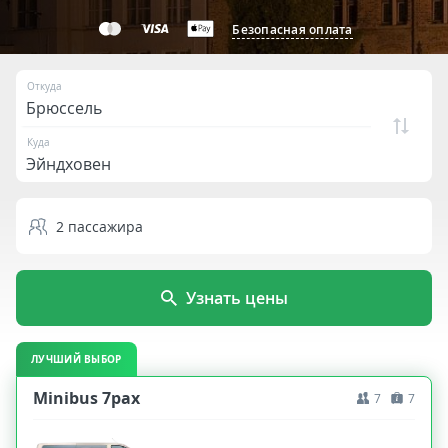
Безопасная оплата
Откуда
Куда
2
пассажира
Узнать цены
ЛУЧШИЙ ВЫБОР
Minibus 7pax
7
7