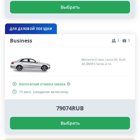
Выбрать
ДЛЯ ДЕЛОВОЙ ПОЕЗДКИ
Business
3
3
Mercedes E-class, Lexus GS, Audi
A6, BMW 5 Series и т.п.
Бесплатная отмена заказа
15 мин. ожидания включены
79074RUB
Выбрать