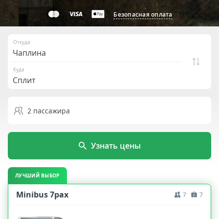
Безопасная оплата
Откуда
Куда
2
пассажира
Узнать цены
ЛУЧШИЙ ВЫБОР
Minibus 7pax
7
7