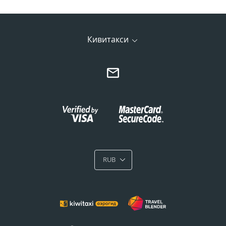
Кивитакси
RUB