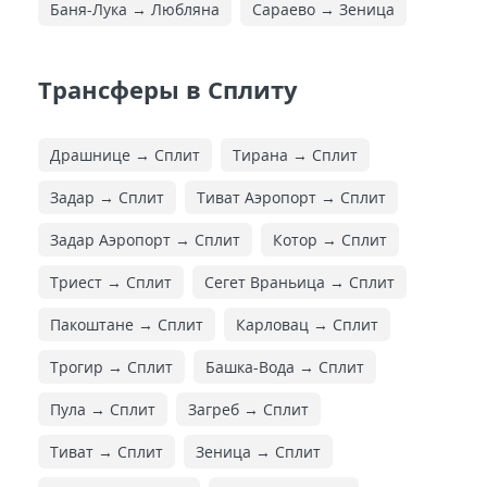
Баня-Лука → Любляна
Сараево → Зеница
Трансферы в Сплиту
Драшнице → Сплит
Тирана → Сплит
Задар → Сплит
Тиват Аэропорт → Сплит
Задар Аэропорт → Сплит
Котор → Сплит
Триест → Сплит
Сегет Враньица → Сплит
Пакоштане → Сплит
Карловац → Сплит
Трогир → Сплит
Башка-Вода → Сплит
Пула → Сплит
Загреб → Сплит
Тиват → Сплит
Зеница → Сплит