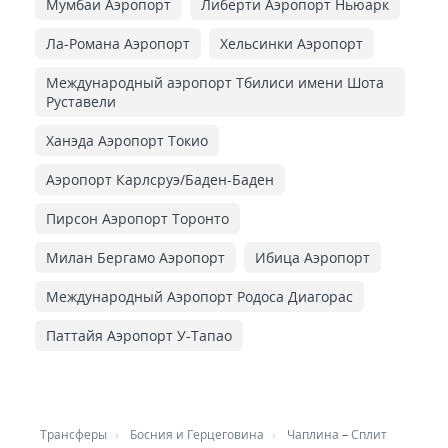
Мумбаи Аэропорт
Либерти Аэропорт Ньюарк
Ла-Романа Аэропорт
Хельсинки Аэропорт
Международный аэропорт Тбилиси имени Шота
Руставели
Ханэда Аэропорт Токио
Аэропорт Карлсруэ/Баден-Баден
Пирсон Аэропорт Торонто
Милан Бергамо Аэропорт
Ибица Аэропорт
Международный Аэропорт Родоса Диагорас
Паттайя Аэропорт У-Тапао
Трансферы
Босния и Герцеговина
Чаплина
–
Сплит