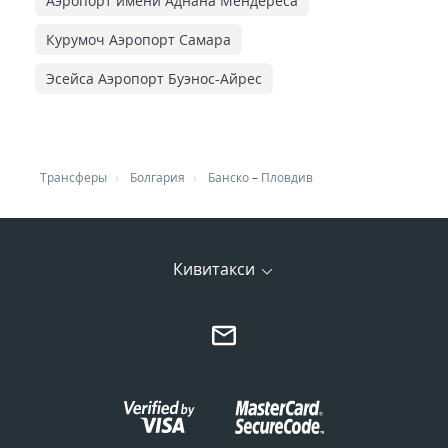
Аэропорт имени Аднана Мендереса
Курумоч Аэропорт Самара
Эсейса Аэропорт Буэнос-Айрес
Трансферы
Болгария
Банско
–
Пловдив
Кивитакси