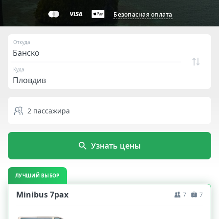
Безопасная оплата
Откуда
Куда
2
пассажира
Узнать цены
ЛУЧШИЙ ВЫБОР
Minibus 7pax
7
7