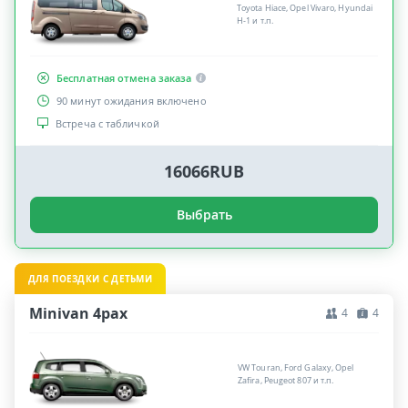
Toyota Hiace, Opel Vivaro, Hyundai
H-1 и т.п.
Бесплатная отмена заказа
90 минут ожидания включено
Встреча с табличкой
16066RUB
Выбрать
ДЛЯ ПОЕЗДКИ С ДЕТЬМИ
Minivan 4pax
4
4
VW Touran, Ford Galaxy, Opel
Zafira, Peugeot 807 и т.п.