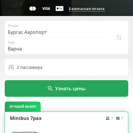
Безопасная оплата
Откуда
Куда
2
пассажира
Узнать цены
ЛУЧШИЙ ВЫБОР
Minibus 7pax
7
7