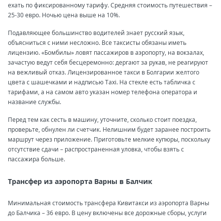
ехать по фиксированному тарифу. Средняя стоимость путешествия –
25-30 евро. Ночью цена выше на 10%.
Подавляющее большинство водителей знает русский язык,
объясниться с ними несложно. Все таксисты обязаны иметь
лицензию. «Бомбилы» ловят пассажиров в аэропорту, на вокзалах,
зачастую ведут себя бесцеремонно: дергают за рукав, не реагируют
на вежливый отказ. Лицензированное такси в Болгарии желтого
цвета с шашечками и надписью Taxi. На стекле есть табличка с
тарифами, а на самом авто указан номер телефона оператора и
название службы.
Перед тем как сесть в машину, уточните, сколько стоит поездка,
проверьте, обнулен ли счетчик. Нелишним будет заранее построить
маршрут через приложение. Приготовьте мелкие купюры, поскольку
отсутствие сдачи – распространенная уловка, чтобы взять с
пассажира больше.
Трансфер из аэропорта Варны в Балчик
Минимальная стоимость трансфера Кивитакси из аэропорта Варны
до Балчика – 36 евро. В цену включены все дорожные сборы, услуги