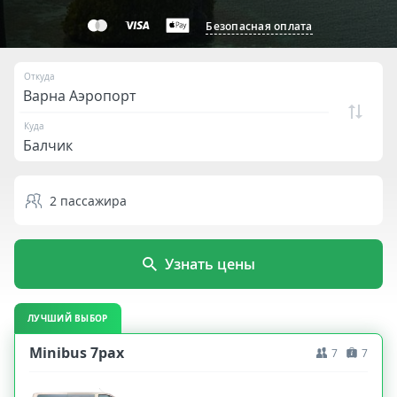
Безопасная оплата
Откуда
Куда
2
пассажира
Узнать цены
ЛУЧШИЙ ВЫБОР
Minibus 7pax
7
7