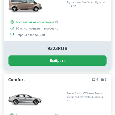
Toyota Hiace, Opel Vivaro, Hyundai
H-1 и т.п.
Бесплатная отмена заказа
90 минут ожидания включено
Встреча с табличкой
9323RUB
Выбрать
Comfort
4
3
Toyota Camry, VW Passat, Toyota
Fortuner, Chevrolet Suburban и
т.п.