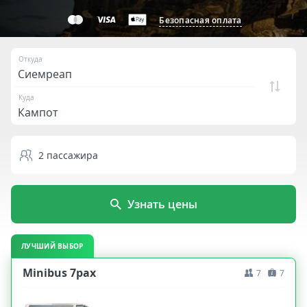
Безопасная оплата
Откуда
Куда
2
пассажира
Узнать цены
ЛУЧШИЙ ВЫБОР
Minibus 7pax
7
7