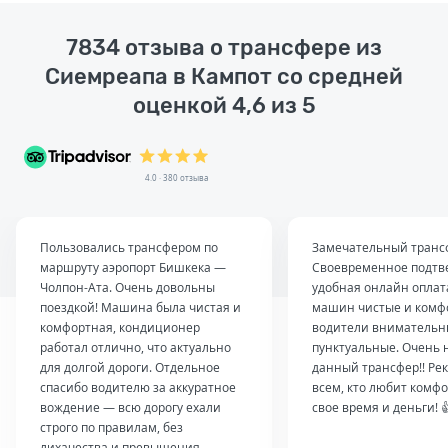
7834 отзыва о трансфере из
Сиемреапа в Кампот со средней
оценкой 4,6 из 5
4.0 · 380 отзыва
Пользовались трансфером по
Замечательный транс
маршруту аэропорт Бишкека —
Своевременное подтв
Чолпон-Ата. Очень довольны
удобная онлайн оплат
поездкой! Машина была чистая и
машин чистые и комф
комфортная, кондиционер
водители внимательн
работал отлично, что актуально
пунктуальные. Очень 
для долгой дороги. Отдельное
данный трансфер!! Ре
спасибо водителю за аккуратное
всем, кто любит комфо
вождение — всю дорогу ехали
свое время и деньги! 
строго по правилам, без
лихачества и превышения