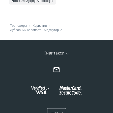
Дюссельдорф Аэропорт
Трансферы
Хорватия
Дубровник Аэропорт
–
Меджугорье
Кивитакси