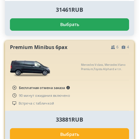
31461RUB
Выбрать
Premium Minibus 6pax
6
4
Mercedes V-class, Mercedes Viano
Premium,Toyota Alphard и т.п.
Бесплатная отмена заказа
90 минут ожидания включено
Встреча с табличкой
33881RUB
Выбрать