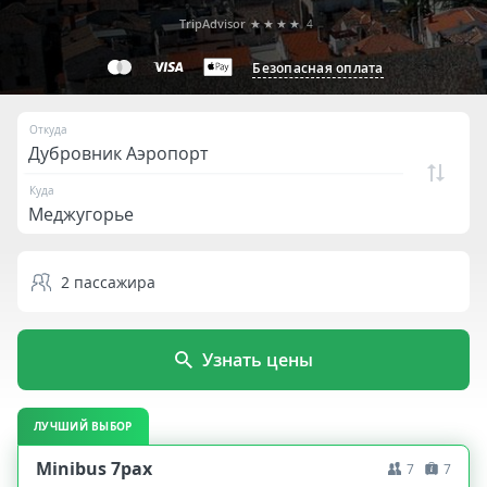
TripAdvisor
★★★★
4
Безопасная оплата
Откуда
Куда
2
пассажира
Узнать цены
ЛУЧШИЙ ВЫБОР
Minibus 7pax
7
7