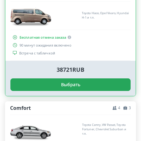
Toyota Hiace, Opel Vivaro, Hyundai
H-1 и т.п.
Бесплатная отмена заказа
90 минут ожидания включено
Встреча с табличкой
38721RUB
Выбрать
Comfort
4
3
Toyota Camry, VW Passat, Toyota
Fortuner, Chevrolet Suburban и
т.п.