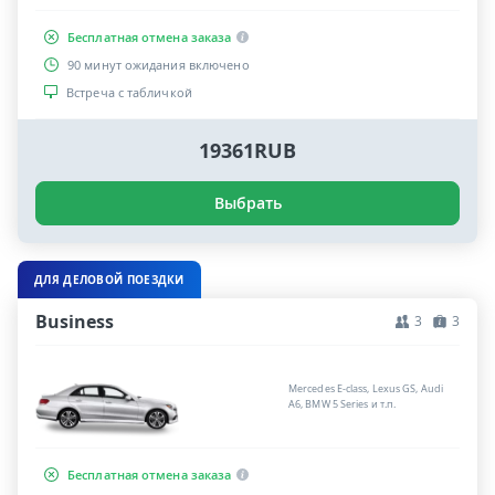
Бесплатная отмена заказа
90 минут ожидания включено
Встреча с табличкой
19361RUB
Выбрать
ДЛЯ ДЕЛОВОЙ ПОЕЗДКИ
Business
3
3
Mercedes E-class, Lexus GS, Audi
A6, BMW 5 Series и т.п.
Бесплатная отмена заказа