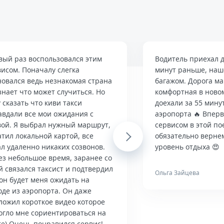
вый раз воспользовался этим
Водитель приехал д
висом. Поначалу слегка
минут раньше, наше
новался ведь незнакомая страна
багажом. Дорога м
знает что может случиться. Но
комфортная в ново
 сказать что киви такси
доехали за 55 мину
авдали все мои ожидания с
аэропорта 🔥 Впер
вой. Я выбрал нужный маршрут,
сервисом в этой по
тил локальной картой, все
Next
обязательно верне
л удаленно никаких созвонов.
уровень отдыха 😍
ез небольшое время, заранее со
й связался таксист и подтвердил
Ольга Зайцева
он будет меня ожидать на
оде из аэропорта. Он даже
ложил короткое видео которое
огло мне сориентироваться на
те) Очень понравился сервис!