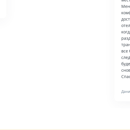
Мен
ком
дос
отел
когд
раз
тра
все 
сле
буд
снов
Спас
Дани