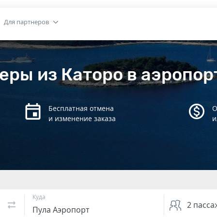
Для партнеров
еры из Каторо в аэропор
Бесплатная отмена
О
и изменение заказа
и
Куда
2
пасса