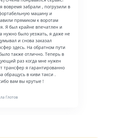
я вовремя забрали , погрузили в
фортабельную машину и
тавили прямиком к воротам
я. Я был крайне впечатлен и
а нужно было уезжать, я даже не
думывал и снова заказал
нсфер здесь. На обратном пути
было также отлично. Теперь в
дующий раз когда мне нужен
ет трансфер я гарантированно
а обращусь в киви такси .
ибо вам вы крутые !
ла Глотов