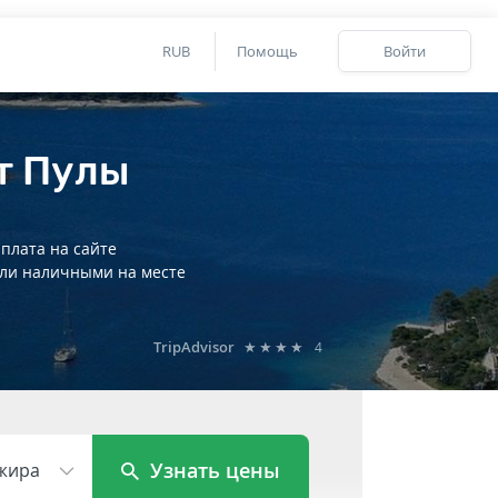
RUB
Помощь
Войти
т Пулы
плата на сайте
ли наличными на месте
TripAdvisor
★★★★
4
Узнать цены
жира