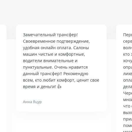
Замечательный трансфер!
Пер
Своевременное подтверждение,
сер
удобная онлайн оплата. Салоны
вол
машин чистые и комфортные,
кто 
водители внимательные и
хочу
пунктуальные. Очень нравится
опр
данный трансфер!! Рекомендую
лих
всем, кто любит комфорт, ценит свое
опла
время и деньги! 👍
дела
Чер
мно
Анна Яцур
что 
вых
при
пом
мес