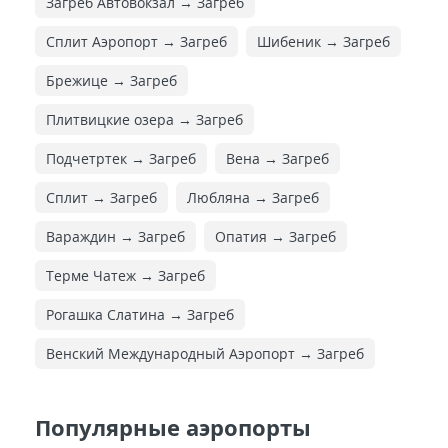
Загреб Автовокзал → Загреб
Сплит Аэропорт → Загреб
Шибеник → Загреб
Брежице → Загреб
Плитвицкие озера → Загреб
Подчетртек → Загреб
Вена → Загреб
Сплит → Загреб
Любляна → Загреб
Вараждин → Загреб
Опатия → Загреб
Терме Чатеж → Загреб
Рогашка Слатина → Загреб
Венский Международный Аэропорт → Загреб
Популярные аэропорты