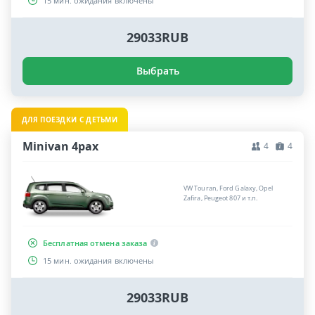
15 мин. ожидания включены
29033RUB
Выбрать
ДЛЯ ПОЕЗДКИ С ДЕТЬМИ
Minivan 4pax
4
4
VW Touran, Ford Galaxy, Opel
Zafira, Peugeot 807 и т.п.
Бесплатная отмена заказа
15 мин. ожидания включены
29033RUB