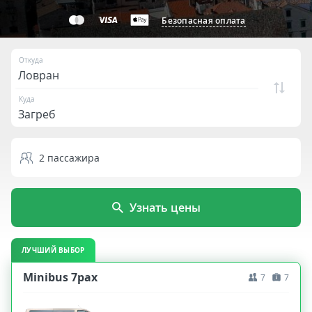
Безопасная оплата
Откуда
Куда
2
пассажира
Узнать цены
ЛУЧШИЙ ВЫБОР
Minibus 7pax
7
7