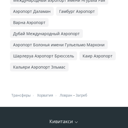
Международный аэропорт имени Нгураха Рая
Аэропорт Даламан
Гамбург Аэропорт
Варна Аэропорт
Дубай Международный Аэропорт
Аэропорт Болонья имени Гульельмо Маркони
Шарлеруа Аэропорт Брюссель
Каир Аэропорт
Кальяри Аэропорт Эльмас
Трансферы
Хорватия
Ловран
–
Загреб
Кивитакси