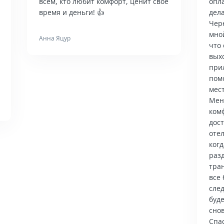
всем, кто любит комфорт, ценит свое
опла
время и деньги! 👍
дела
Чер
мно
Анна Яцур
что 
вых
при
пом
мес
Мен
ком
дос
отел
когд
раз
тра
все 
сле
буд
снов
Спас