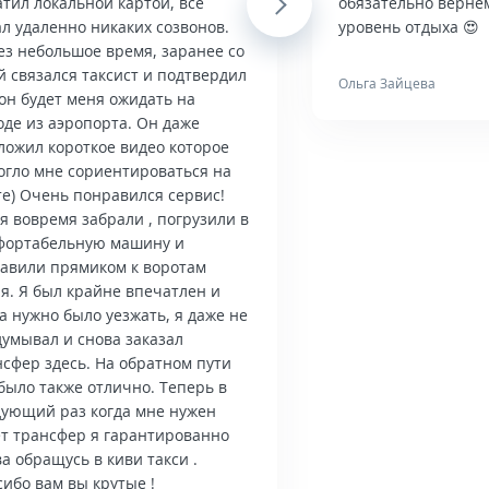
тил локальной картой, все
Next
обязательно верне
л удаленно никаких созвонов.
уровень отдыха 😍
ез небольшое время, заранее со
й связался таксист и подтвердил
Ольга Зайцева
он будет меня ожидать на
оде из аэропорта. Он даже
ложил короткое видео которое
огло мне сориентироваться на
те) Очень понравился сервис!
я вовремя забрали , погрузили в
фортабельную машину и
тавили прямиком к воротам
я. Я был крайне впечатлен и
а нужно было уезжать, я даже не
думывал и снова заказал
нсфер здесь. На обратном пути
было также отлично. Теперь в
дующий раз когда мне нужен
ет трансфер я гарантированно
а обращусь в киви такси .
ибо вам вы крутые !