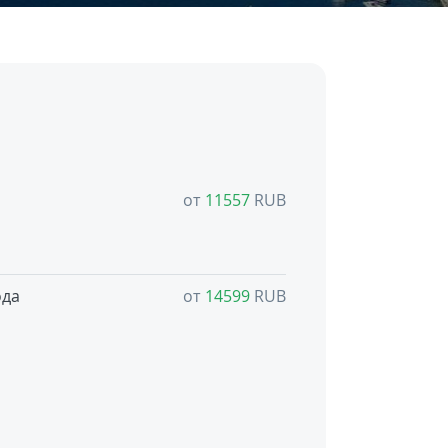
от
11557
RUB
ода
от
14599
RUB