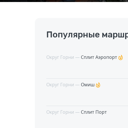
Популярные маршр
Округ Горни —
Сплит Аэропорт
Округ Горни —
Омиш
Округ Горни —
Сплит Порт