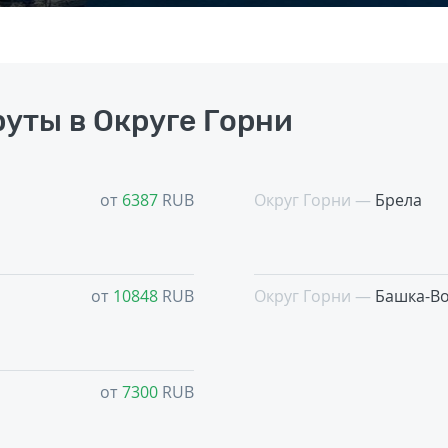
уты в Округе Горни
от
6387
RUB
Округ Горни —
Брела
от
10848
RUB
Округ Горни —
Башка-В
от
7300
RUB