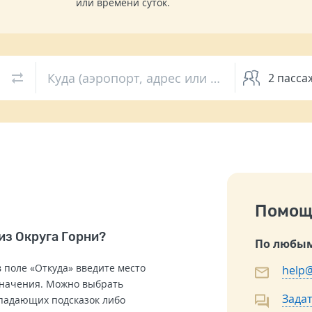
или времени суток.
Куда (аэропорт, адрес или вокзал)
2
пасса
Помощ
из Округа Горни?
По любым
 поле «Откуда» введите место
help@
значения. Можно выбрать
Задат
ыпадающих подсказок либо