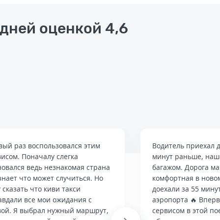
едней оценкой 4,6
вый раз воспользовался этим
Водитель приехал д
висом. Поначалу слегка
минут раньше, наше
новался ведь незнакомая страна
багажом. Дорога м
знает что может случиться. Но
комфортная в ново
 сказать что киви такси
доехали за 55 мину
авдали все мои ожидания с
аэропорта 🔥 Впер
вой. Я выбрал нужный маршрут,
сервисом в этой по