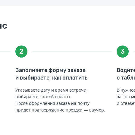
ис
2
3
Заполняете форму заказа
Водите
и выбираете, как оплатить
с табл
Указываете дату и время встречи,
В нужное
выбираете способ оплаты.
вас на м
После оформления заказа на почту
и отвезе
придет подтверждение поездки — ваучер.