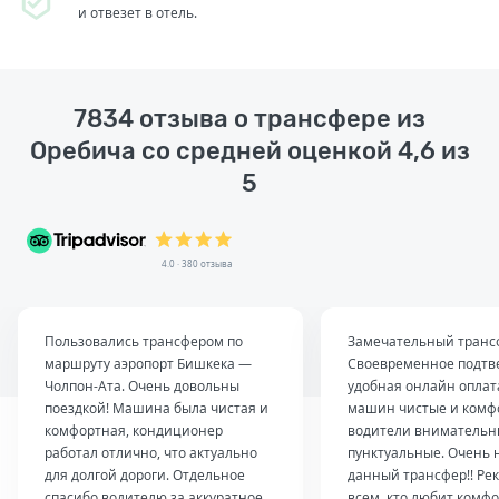
и отвезет в отель.
7834 отзыва о трансфере из
Оребича со средней оценкой 4,6 из
5
4.0 · 380 отзыва
Пользовались трансфером по
Замечательный транс
маршруту аэропорт Бишкека —
Своевременное подтв
Чолпон-Ата. Очень довольны
удобная онлайн оплат
поездкой! Машина была чистая и
машин чистые и комф
комфортная, кондиционер
водители внимательн
работал отлично, что актуально
пунктуальные. Очень 
для долгой дороги. Отдельное
данный трансфер!! Ре
спасибо водителю за аккуратное
всем, кто любит комфо