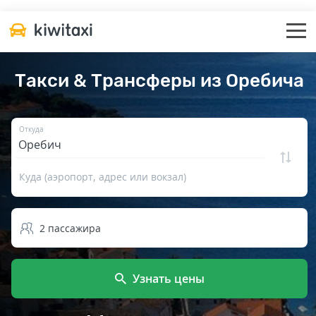
Такси & Трансферы из Оребича
Откуда
Куда (аэропорт, адрес или вокзал)
2
пассажира
Узнать цены