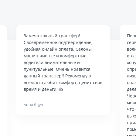
Замечательный трансфер!
Пер
Своевременное подтверждение,
сер
удобная онлайн оплата. Салоны
вол
машин чистые и комфортные,
кто 
водители внимательные и
хочу
пунктуальные. Очень нравится
опр
данный трансфер!! Рекомендую
лих
всем, кто любит комфорт, ценит свое
опла
время и деньги! 👍
дела
Чер
мно
Анна Яцур
что 
вых
при
пом
мес