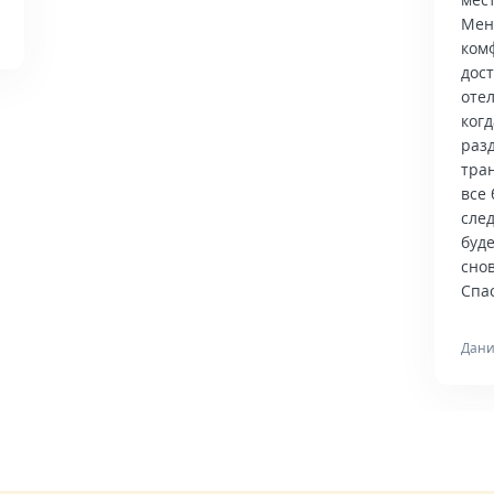
Мен
ком
дос
отел
когд
раз
тра
все 
сле
буд
снов
Спас
Дани