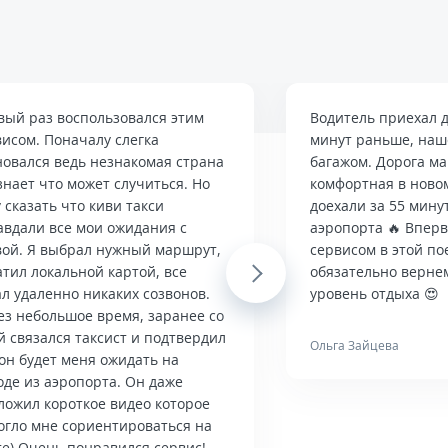
вый раз воспользовался этим
Водитель приехал д
висом. Поначалу слегка
минут раньше, наше
новался ведь незнакомая страна
багажом. Дорога м
знает что может случиться. Но
комфортная в ново
 сказать что киви такси
доехали за 55 мину
авдали все мои ожидания с
аэропорта 🔥 Впер
вой. Я выбрал нужный маршрут,
сервисом в этой по
тил локальной картой, все
Next
обязательно верне
л удаленно никаких созвонов.
уровень отдыха 😍
ез небольшое время, заранее со
й связался таксист и подтвердил
Ольга Зайцева
он будет меня ожидать на
оде из аэропорта. Он даже
ложил короткое видео которое
огло мне сориентироваться на
те) Очень понравился сервис!