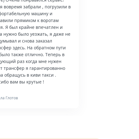
я вовремя забрали , погрузили в
фортабельную машину и
тавили прямиком к воротам
я. Я был крайне впечатлен и
а нужно было уезжать, я даже не
думывал и снова заказал
нсфер здесь. На обратном пути
было также отлично. Теперь в
дующий раз когда мне нужен
ет трансфер я гарантированно
а обращусь в киви такси .
ибо вам вы крутые !
ла Глотов