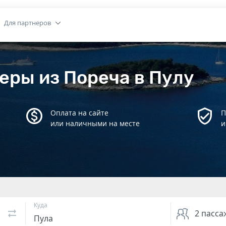
Для партнеров
еры из Пореча в Пулу
Оплата на сайте
П
или наличными на месте
и
Куда
2
пасса