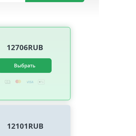
12706RUB
Выбрать
12101RUB