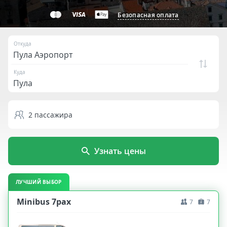
Безопасная оплата
Откуда
Куда
2
пассажира
Узнать цены
ЛУЧШИЙ ВЫБОР
Minibus 7pax
7
7