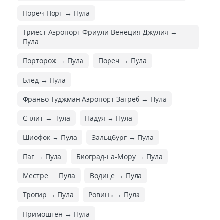
Пореч Порт → Пула
Триест Аэропорт Фриули-Венеция-Джулия →
Пула
Порторож → Пула
Пореч → Пула
Блед → Пула
Франьо Туджман Аэропорт Загреб → Пула
Сплит → Пула
Падуя → Пула
Шиофок → Пула
Зальцбург → Пула
Паг → Пула
Биоград-на-Мору → Пула
Местре → Пула
Водице → Пула
Трогир → Пула
Ровинь → Пула
Примоштен → Пула