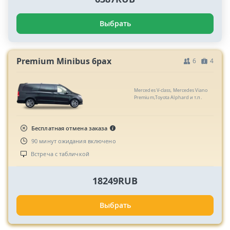
Выбрать
Premium Minibus 6pax
6
4
Mercedes V-class, Mercedes Viano
Premium,Toyota Alphard и т.п.
Бесплатная отмена заказа
90 минут ожидания включено
Встреча с табличкой
18249RUB
Выбрать