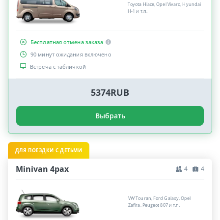
Toyota Hiace, Opel Vivaro, Hyundai
H-1 и т.п.
Бесплатная отмена заказа
90 минут ожидания включено
Встреча с табличкой
5374RUB
Выбрать
ДЛЯ ПОЕЗДКИ С ДЕТЬМИ
Minivan 4pax
4
4
VW Touran, Ford Galaxy, Opel
Zafira, Peugeot 807 и т.п.