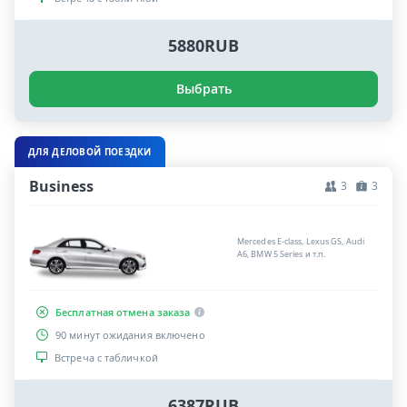
5880RUB
Выбрать
ДЛЯ ДЕЛОВОЙ ПОЕЗДКИ
Business
3
3
Mercedes E-class, Lexus GS, Audi
A6, BMW 5 Series и т.п.
Бесплатная отмена заказа
90 минут ожидания включено
Встреча с табличкой
6387RUB