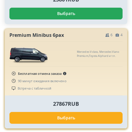
Выбрать
Premium Minibus 6pax
6
4
Mercedes V-class, Mercedes Viano
Premium,Toyota Alphard и т.п.
Бесплатная отмена заказа
90 минут ожидания включено
Встреча с табличкой
27867RUB
Выбрать