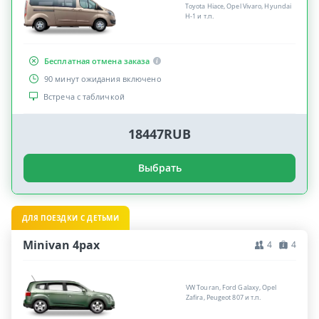
Toyota Hiace, Opel Vivaro, Hyundai
H-1 и т.п.
Бесплатная отмена заказа
90 минут ожидания включено
Встреча с табличкой
18447RUB
Выбрать
ДЛЯ ПОЕЗДКИ С ДЕТЬМИ
Minivan 4pax
4
4
VW Touran, Ford Galaxy, Opel
Zafira, Peugeot 807 и т.п.