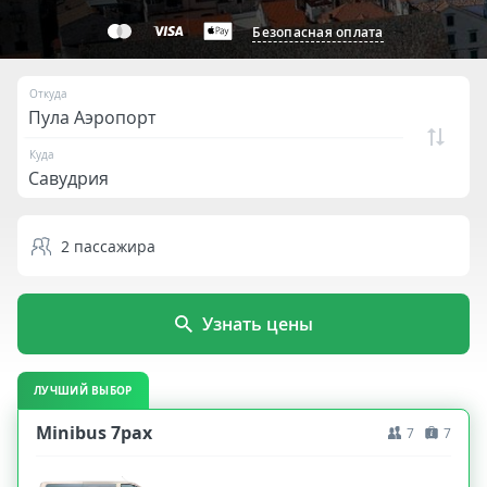
Безопасная оплата
Откуда
Куда
2
пассажира
Узнать цены
ЛУЧШИЙ ВЫБОР
Minibus 7pax
7
7