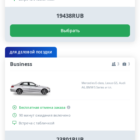
19438RUB
Выбрать
ДЛЯ ДЕЛОВОЙ ПОЕЗДКИ
Business
3
3
Mercedes E-class, Lexus GS, Audi
A6, BMW 5 Series и т.п.
Бесплатная отмена заказа
90 минут ожидания включено
Встреча с табличкой
23801RUB