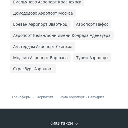
Емельяново Аэропорт Красноярск
Домодедово Аэропорт Москва
Ереван Аэропорт Звартноц
Аэропорт Пафос
Аэропорт Кёльн/Бонн имени Конрада Аденауэра
Амстердам Аэропорт Схипхол
Модлин Аэропорт Варшава
Турин Аэропорт
Страсбург Аэропорт
Трансферы
Хорватия
Пула Аэропорт
–
Савудрия
Кивитакси