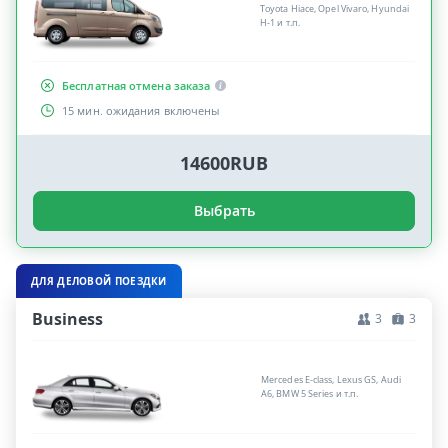
Toyota Hiace, Opel Vivaro, Hyundai
H-1 и т.п.
Бесплатная отмена заказа
15 мин. ожидания включены
14600RUB
Выбрать
ДЛЯ ДЕЛОВОЙ ПОЕЗДКИ
Business
3
3
Mercedes E-class, Lexus GS, Audi
A6, BMW 5 Series и т.п.