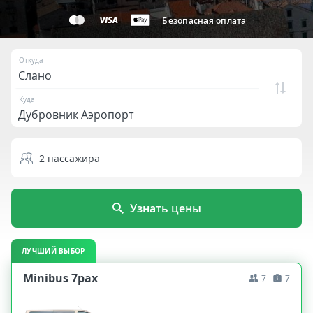
Безопасная оплата
Откуда
Куда
2
пассажира
Узнать цены
ЛУЧШИЙ ВЫБОР
Minibus 7pax
7
7