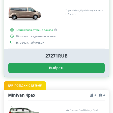
Toyota Hiace, Opel Vivaro, Hyundai
H-1 и т.п.
Бесплатная отмена заказа
90 минут ожидания включено
Встреча с табличкой
27271RUB
Выбрать
ДЛЯ ПОЕЗДКИ С ДЕТЬМИ
Minivan 4pax
4
4
VW Touran, Ford Galaxy, Opel