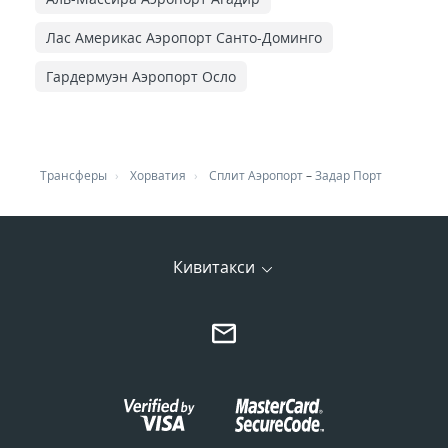
Лас Америкас Аэропорт Санто-Доминго
Гардермуэн Аэропорт Осло
Трансферы
Хорватия
Сплит Аэропорт
–
Задар Порт
Кивитакси