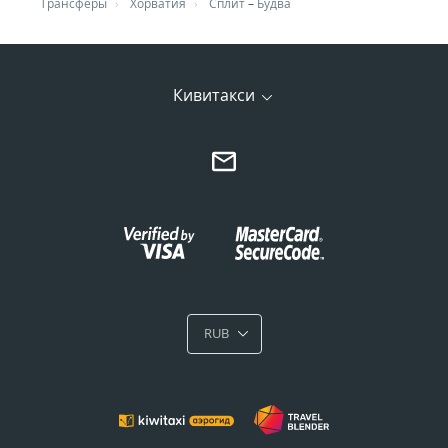
Трансферы
Хорватия
Сплит
–
Будва
Кивитакси
RUB