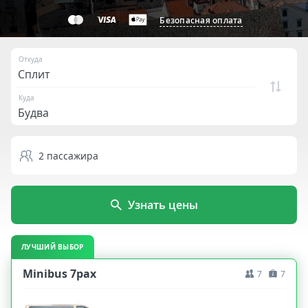
Безопасная оплата
Откуда
Куда
2
пассажира
Узнать цены
ЛУЧШИЙ ВЫБОР
Minibus 7pax
7
7