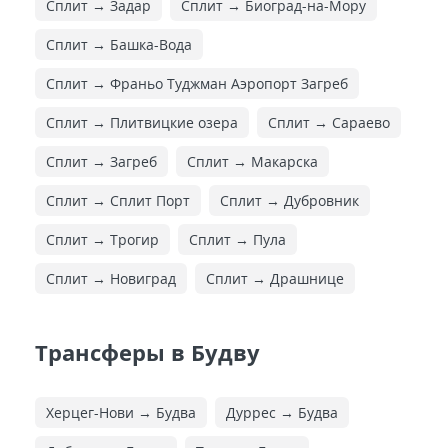
Сплит → Задар
Сплит → Биоград-на-Мору
Сплит → Башка-Вода
Сплит → Франьо Туджман Аэропорт Загреб
Сплит → Плитвицкие озера
Сплит → Сараево
Сплит → Загреб
Сплит → Макарска
Сплит → Сплит Порт
Сплит → Дубровник
Сплит → Трогир
Сплит → Пула
Сплит → Новиград
Сплит → Драшнице
Трансферы в Будву
Херцег-Нови → Будва
Дуррес → Будва