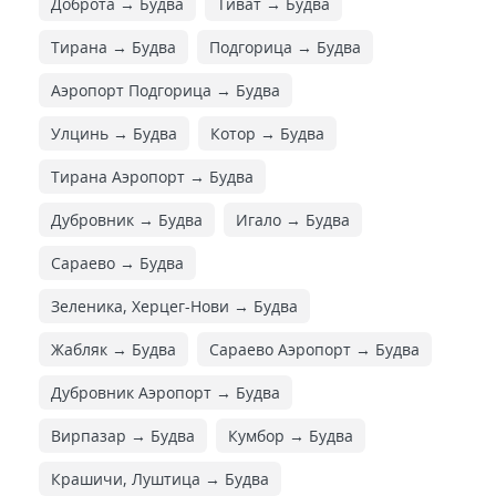
Доброта → Будва
Тиват → Будва
Тирана → Будва
Подгорица → Будва
Аэропорт Подгорица → Будва
Улцинь → Будва
Котор → Будва
Тирана Аэропорт → Будва
Дубровник → Будва
Игало → Будва
Сараево → Будва
Зеленика, Херцег-Нови → Будва
Жабляк → Будва
Сараево Аэропорт → Будва
Дубровник Аэропорт → Будва
Вирпазар → Будва
Кумбор → Будва
Крашичи, Луштица → Будва