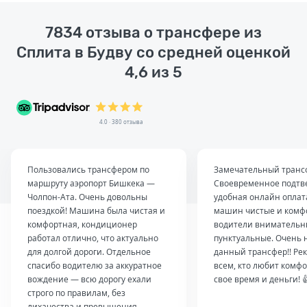
7834 отзыва о трансфере из
Сплита в Будву со средней оценкой
4,6 из 5
4.0 · 380 отзыва
Пользовались трансфером по
Замечательный транс
маршруту аэропорт Бишкека —
Своевременное подтв
Чолпон-Ата. Очень довольны
удобная онлайн оплат
поездкой! Машина была чистая и
машин чистые и комф
комфортная, кондиционер
водители внимательн
работал отлично, что актуально
пунктуальные. Очень 
для долгой дороги. Отдельное
данный трансфер!! Ре
спасибо водителю за аккуратное
всем, кто любит комфо
вождение — всю дорогу ехали
свое время и деньги! 
строго по правилам, без
лихачества и превышения