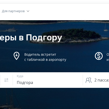
Для партнеров
еры в Подгору
Водитель встретит
О
с табличкой в аэропорту
и
Куда
2
пасса