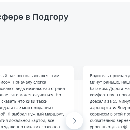
сфере в Подгору
вый раз воспользовался этим
Водитель приехал д
висом. Поначалу слегка
минут раньше, наше
новался ведь незнакомая страна
багажом. Дорога м
знает что может случиться. Но
комфортная в ново
 сказать что киви такси
доехали за 55 мину
авдали все мои ожидания с
аэропорта 🔥 Впер
вой. Я выбрал нужный маршрут,
сервисом в этой по
тил локальной картой, все
Next
обязательно верне
л удаленно никаких созвонов.
уровень отдыха 😍