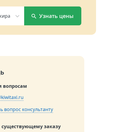
Узнать цены
жира
ь
 вопросам
kiwitaxi.ru
ь вопрос консультанту
о существующему заказу