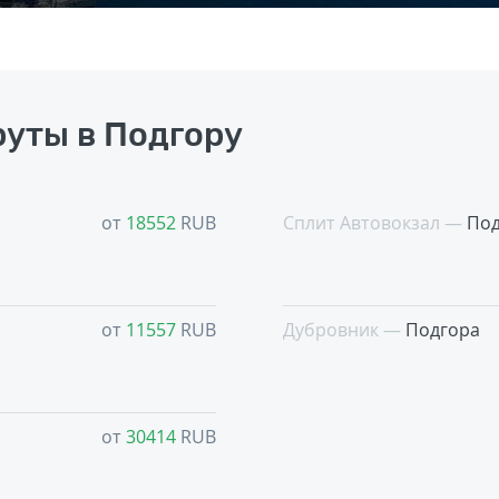
уты в Подгору
от
18552
RUB
Сплит Автовокзал —
Под
от
11557
RUB
Дубровник —
Подгора
от
30414
RUB