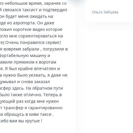
ез небольшое время, заранее со
й связался таксист и подтвердил
Ольга Зайцева
он будет меня ожидать на
оде из аэропорта. Он даже
ложил короткое видео которое
огло мне сориентироваться на
те) Очень понравился сервис!
я вовремя забрали , погрузили в
фортабельную машину и
тавили прямиком к воротам
я. Я был крайне впечатлен и
а нужно было уезжать, я даже не
думывал и снова заказал
нсфер здесь. На обратном пути
было также отлично. Теперь в
дующий раз когда мне нужен
ет трансфер я гарантированно
а обращусь в киви такси .
ибо вам вы крутые !