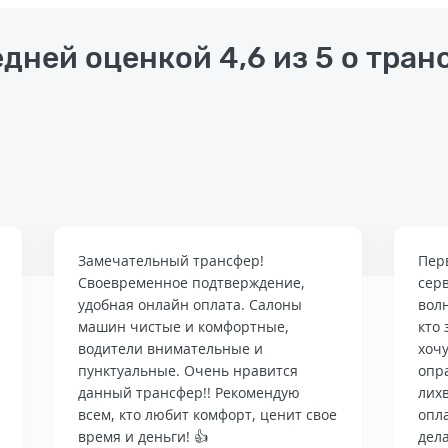
едней оценкой 4,6 из 5 о тран
Замечательный трансфер!
Пер
Своевременное подтверждение,
сер
удобная онлайн оплата. Салоны
вол
машин чистые и комфортные,
кто 
водители внимательные и
хочу
пунктуальные. Очень нравится
опр
данный трансфер!! Рекомендую
лих
всем, кто любит комфорт, ценит свое
опла
время и деньги! 👍
дела