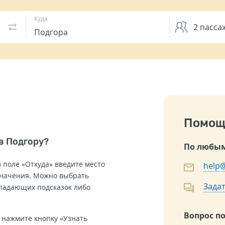
Куда
2
пасса
Помощ
 в Подгору?
По любым
 поле «Откуда» введите место
help@
значения. Можно выбрать
Задат
ыпадающих подсказок либо
Вопрос п
 нажмите кнопку «Узнать