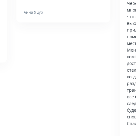
Чер
мно
Анна Яцур
что 
вых
при
пом
мес
Мен
ком
дос
отел
когд
раз
тра
все 
сле
буд
снов
Спас