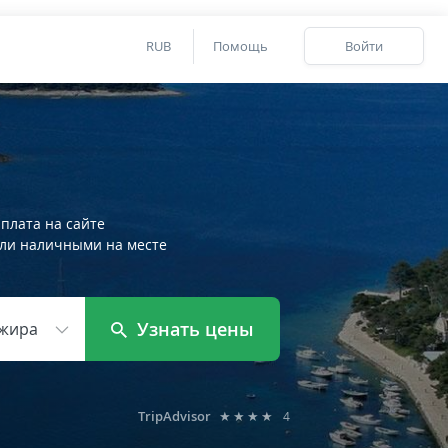
RUB
Помощь
Войти
плата на сайте
ли наличными на месте
Узнать цены
жира
TripAdvisor
★★★★
4