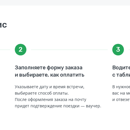
ис
2
3
Заполняете форму заказа
Водите
и выбираете, как оплатить
с табл
Указываете дату и время встречи,
В нужное
выбираете способ оплаты.
вас на м
После оформления заказа на почту
и отвезе
придет подтверждение поездки — ваучер.