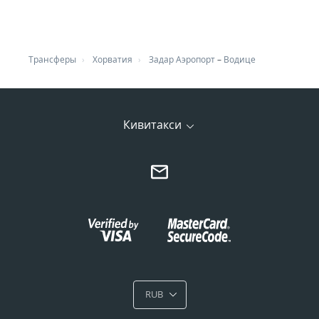
Трансферы
Хорватия
Задар Аэропорт
–
Водице
Кивитакси
RUB