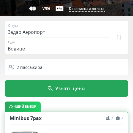
Безопасная оплата
Откуда
Куда
2
пассажира
Узнать цены
ЛУЧШИЙ ВЫБОР
Minibus 7pax
7
7