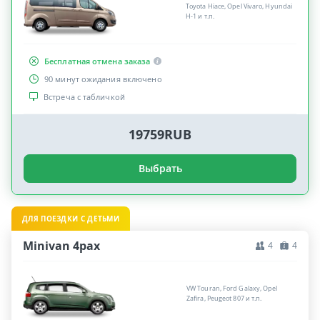
Toyota Hiace, Opel Vivaro, Hyundai
H-1 и т.п.
Бесплатная отмена заказа
90 минут ожидания включено
Встреча с табличкой
19759RUB
Выбрать
ДЛЯ ПОЕЗДКИ С ДЕТЬМИ
Minivan 4pax
4
4
VW Touran, Ford Galaxy, Opel
Zafira, Peugeot 807 и т.п.