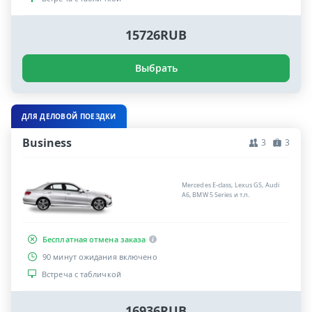
15726RUB
Выбрать
ДЛЯ ДЕЛОВОЙ ПОЕЗДКИ
Business
3
3
Mercedes E-class, Lexus GS, Audi
A6, BMW 5 Series и т.п.
Бесплатная отмена заказа
90 минут ожидания включено
Встреча с табличкой
16936RUB