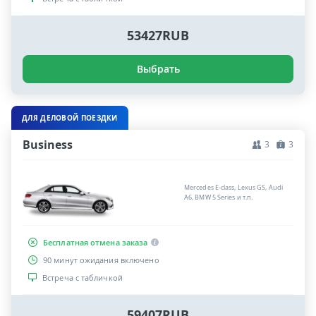
53427RUB
Выбрать
ДЛЯ ДЕЛОВОЙ ПОЕЗДКИ
Business
3
3
Mercedes E-class, Lexus GS, Audi
A6, BMW 5 Series и т.п.
Бесплатная отмена заказа
90 минут ожидания включено
Встреча с табличкой
59407RUB