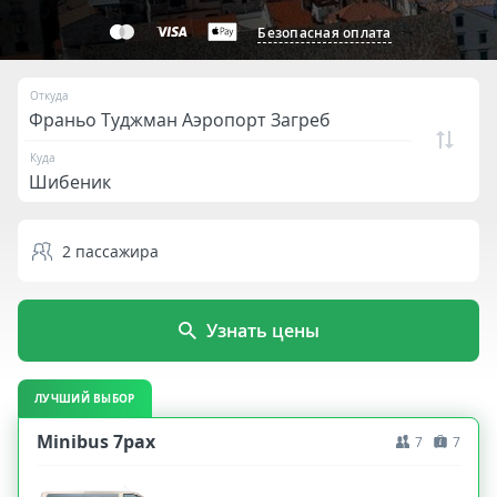
Безопасная оплата
Откуда
Куда
2
пассажира
Узнать цены
ЛУЧШИЙ ВЫБОР
Minibus 7pax
7
7