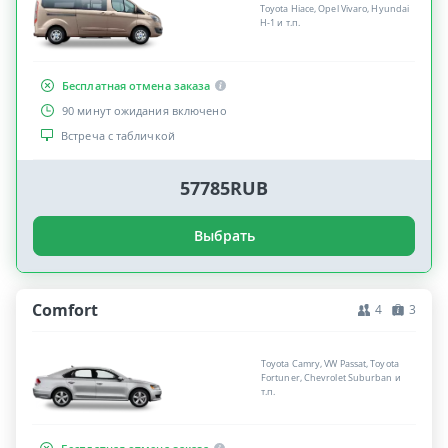
Toyota Hiace, Opel Vivaro, Hyundai
H-1 и т.п.
Бесплатная отмена заказа
90 минут ожидания включено
Встреча с табличкой
57785RUB
Выбрать
Comfort
4
3
Toyota Camry, VW Passat, Toyota
Fortuner, Chevrolet Suburban и
т.п.