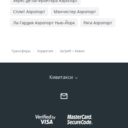
Херес-де-ла-Фронтера Аэропорт
Сплит Аэропорт
Манчестер Аэропорт
Ла-Гардия Аэропорт Нью-Йорк
Рига Аэропорт
Трансферы
Хорватия
Загреб
–
Хевиз
Кивитакси