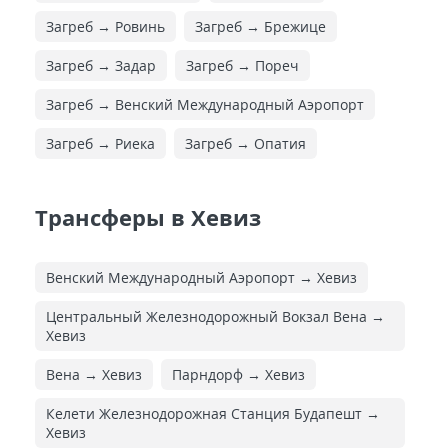
Загреб → Ровинь
Загреб → Брежице
Загреб → Задар
Загреб → Пореч
Загреб → Венский Международный Аэропорт
Загреб → Риека
Загреб → Опатия
Трансферы в Хевиз
Венский Международный Аэропорт → Хевиз
Центральный Железнодорожный Вокзал Вена →
Хевиз
Вена → Хевиз
Парндорф → Хевиз
Келети Железнодорожная Cтанция Будапешт →
Хевиз