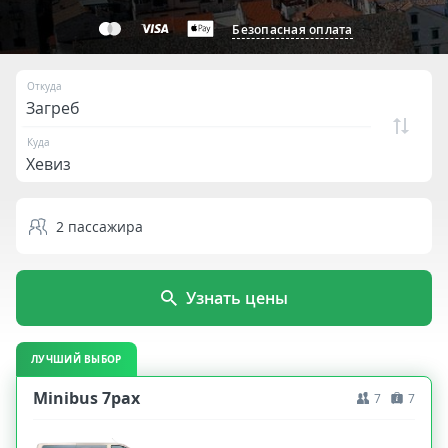
Безопасная оплата
Откуда
Куда
2
пассажира
Узнать цены
ЛУЧШИЙ ВЫБОР
Minibus 7pax
7
7