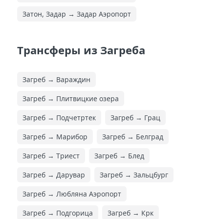
Затон, Задар → Задар Аэропорт
Трансферы из Загреба
Загреб → Вараждин
Загреб → Плитвицкие озера
Загреб → Подчетртек
Загреб → Грац
Загреб → Марибор
Загреб → Белград
Загреб → Триест
Загреб → Блед
Загреб → Дарувар
Загреб → Зальцбург
Загреб → Любляна Аэропорт
Загреб → Подгорица
Загреб → Крк