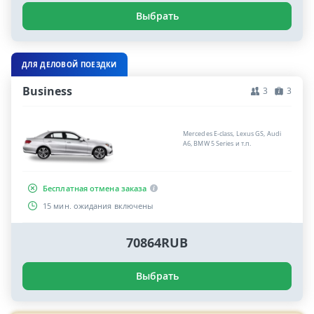
Выбрать
ДЛЯ ДЕЛОВОЙ ПОЕЗДКИ
Business
3
3
Mercedes E-class, Lexus GS, Audi
A6, BMW 5 Series и т.п.
Бесплатная отмена заказа
15 мин. ожидания включены
70864RUB
Выбрать