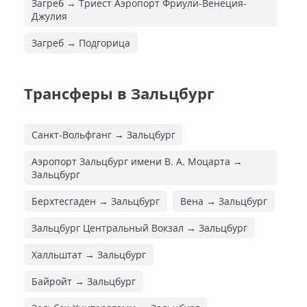
Загреб → Триест Аэропорт Фриули-Венеция-
Джулия
Загреб → Подгорица
Трансферы в Зальцбург
Санкт-Вольфганг → Зальцбург
Аэропорт Зальцбург имени В. А. Моцарта →
Зальцбург
Берхтесгаден → Зальцбург
Вена → Зальцбург
Зальцбург Центральный Вокзал → Зальцбург
Халльштат → Зальцбург
Байройт → Зальцбург