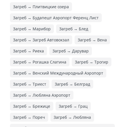
Загреб → Плитвицкие озера
Загреб → Будапешт Аэропорт Ференц Лист
Загреб → Марибор
Загреб → Блед
Загреб → Загреб Автовокзал
Загреб → Вена
Загреб → Риека
Загреб → Дарувар
Загреб → Рогашка Слатина
Загреб → Трогир
Загреб → Венский Международный Аэропорт
Загреб → Триест
Загреб → Белград
Загреб → Любляна Аэропорт
Загреб → Брежице
Загреб → Грац
Загреб → Пореч
Загреб → Любляна