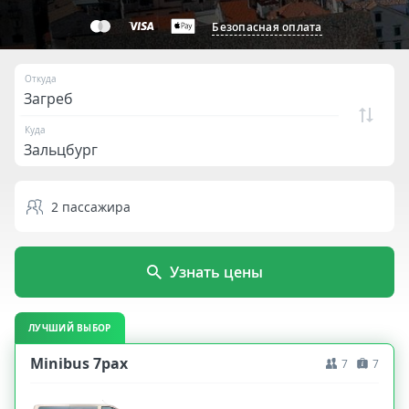
Безопасная оплата
Откуда
Куда
2
пассажира
Узнать цены
ЛУЧШИЙ ВЫБОР
Minibus 7pax
7
7