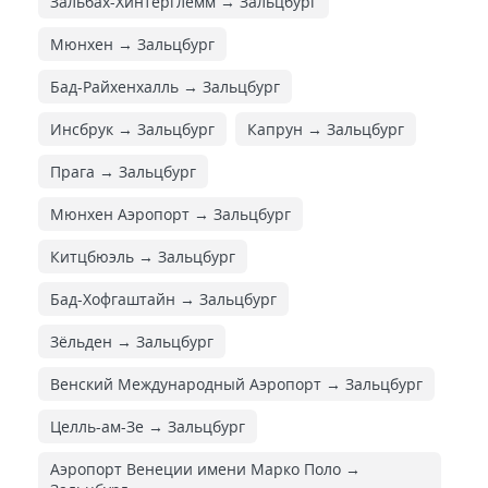
Зальбах-Хинтерглемм → Зальцбург
Мюнхен → Зальцбург
Бад-Райхенхалль → Зальцбург
Инсбрук → Зальцбург
Капрун → Зальцбург
Прага → Зальцбург
Мюнхен Аэропорт → Зальцбург
Китцбюэль → Зальцбург
Бад-Хофгаштайн → Зальцбург
Зёльден → Зальцбург
Венский Международный Аэропорт → Зальцбург
Целль-ам-Зе → Зальцбург
Аэропорт Венеции имени Марко Поло →