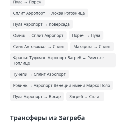
Пула → Пореч
Сплит Аэропорт → Локва Рогозница
Пула Аэропорт → Коверсада
Омиш → Сплит Аэропорт
Пореч → Пула
Синь Автовокзал → Сплит
Макарска → Сплит
Франьо Туджман Аэропорт Загреб → Римське
Топлице
Тучепи → Сплит Аэропорт
Ровинь → Аэропорт Венеции имени Марко Поло
Пула Аэропорт → Врсар
Загреб → Сплит
Трансферы из Загреба