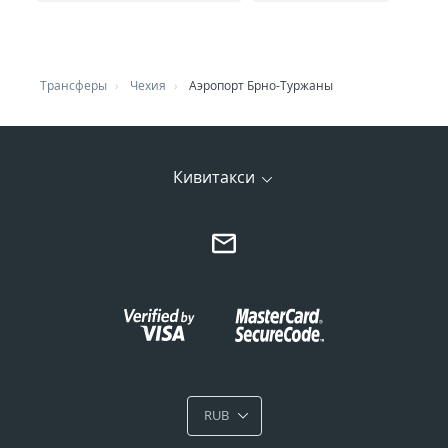
Трансферы
Чехия
Аэропорт Брно-Туржаны
Кивитакси
RUB