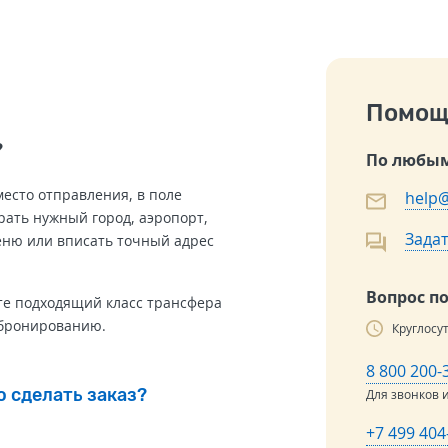
Помощ
?
По любым
место отправления, в поле
help@
ать нужный город, аэропорт,
Задат
еню или вписать точный адрес
Вопрос п
те подходящий класс трансфера
 бронированию.
Круглосу
8 800 200-
о сделать заказ?
Для звонков 
+7 499 404