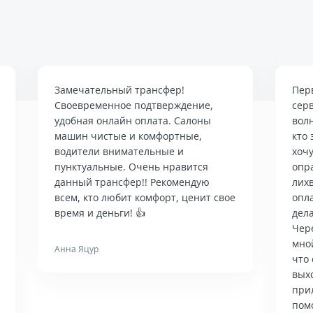
Замечательный трансфер!
Пер
Своевременное подтверждение,
сер
удобная онлайн оплата. Салоны
вол
машин чистые и комфортные,
кто 
водители внимательные и
хочу
пунктуальные. Очень нравится
опр
данный трансфер!! Рекомендую
лих
всем, кто любит комфорт, ценит свое
опла
время и деньги! 👍
дела
Чер
мно
Анна Яцур
что 
вых
при
пом