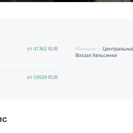
от
41362
RUB
Миккели —
Центральны
Вокзал Хельсинки
от
59509
RUB
ис