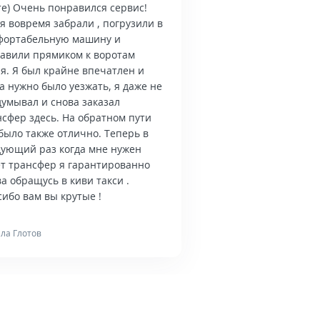
те) Очень понравился сервис!
я вовремя забрали , погрузили в
фортабельную машину и
тавили прямиком к воротам
я. Я был крайне впечатлен и
а нужно было уезжать, я даже не
думывал и снова заказал
нсфер здесь. На обратном пути
было также отлично. Теперь в
дующий раз когда мне нужен
ет трансфер я гарантированно
а обращусь в киви такси .
ибо вам вы крутые !
ла Глотов