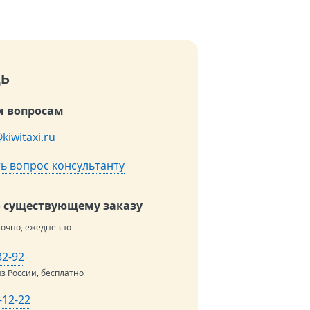
ь
 вопросам
kiwitaxi.ru
ь вопрос консультанту
о существующему заказу
точно, ежедневно
32-92
из России, бесплатно
-12-22