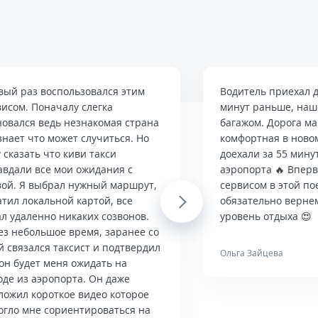
вый раз воспользовался этим
Водитель приехал д
висом. Поначалу слегка
минут раньше, наше
новался ведь незнакомая страна
багажом. Дорога м
знает что может случиться. Но
комфортная в ново
 сказать что киви такси
доехали за 55 мину
авдали все мои ожидания с
аэропорта 🔥 Впер
вой. Я выбрал нужный маршрут,
сервисом в этой по
тил локальной картой, все
Next
обязательно верне
л удаленно никаких созвонов.
уровень отдыха 😍
ез небольшое время, заранее со
й связался таксист и подтвердил
Ольга Зайцева
он будет меня ожидать на
оде из аэропорта. Он даже
ложил короткое видео которое
огло мне сориентироваться на