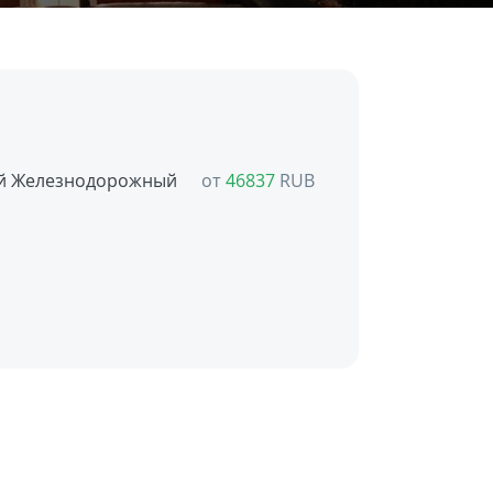
й Железнодорожный
от
46837
RUB