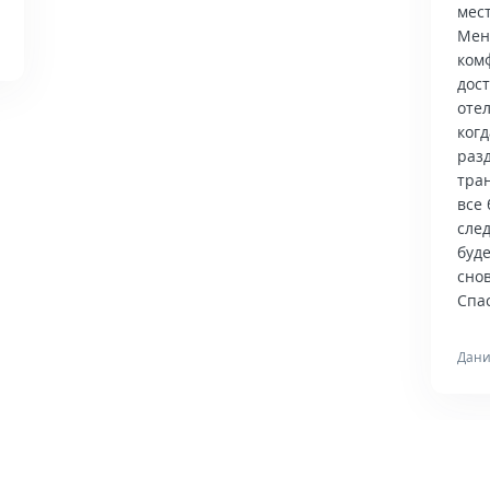
мес
Мен
ком
дос
отел
когд
раз
тра
все 
сле
буд
снов
Спас
Дани