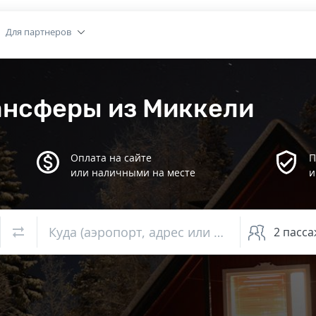
Для партнеров
ансферы из Миккели
Оплата на сайте
П
или наличными на месте
и
Куда (аэропорт, адрес или вокзал)
2
пасса