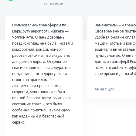
4.0 · 380 отзыва
Пользовались трансфером по
Замечательный транс
маршруту аэропорт Бишкека —
Своевременное подтв
Чолпон-Ата. Очень довольны
удобная онлайн оплат
поездкой! Машина была чистая и
машин чистые и комф
комфортная, кондиционер
водители внимательн
работал отлично, что актуально
пунктуальные. Очень 
для долгой дороги. Отдельное
данный трансфер!! Ре
спасибо водителю за аккуратное
всем, кто любит комфо
вождение — всю дорогу ехали
свое время и деньги! 
строго по правилам, без
лихачества и превышения
Анна Яцур
скорости, чувствовали себя в
полной безопасности. Учитывая
состояние трассы, это было
особенно приятно. Рекомендую
как надежный и безопасный
сервис!