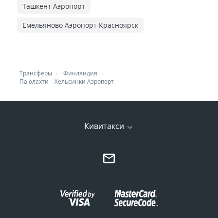
Ташкент Аэропорт
Емельяново Аэропорт Красноярск
Трансферы
Финляндия
Паюлахти
–
Хельсинки Аэропорт
Кивитакси