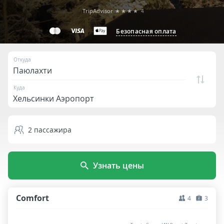
TripAdvisor
★★★★
4
Безопасная оплата
Откуда
Куда
2
пассажира
Узнать цены
Comfort
4
3