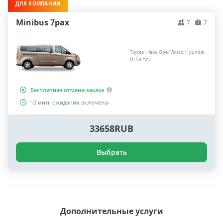
ДЛЯ КОМПАНИИ
Minibus 7pax
7
7
Toyota Hiace, Opel Vivaro, Hyundai
H-1 и т.п.
Бесплатная отмена заказа
15 мин. ожидания включены
33658RUB
Выбрать
Дополнительные услуги