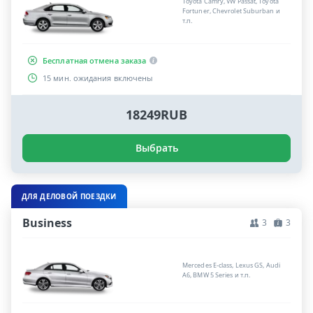
Toyota Camry, VW Passat, Toyota
Fortuner, Chevrolet Suburban и
т.п.
Бесплатная отмена заказа
15 мин. ожидания включены
18249RUB
Выбрать
ДЛЯ ДЕЛОВОЙ ПОЕЗДКИ
Business
3
3
Mercedes E-class, Lexus GS, Audi
A6, BMW 5 Series и т.п.