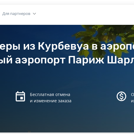
Для партнеров
еры из Курбевуа в аэроп
й аэропорт Париж Шарл
Бесплатная отмена
О
и изменение заказа
и