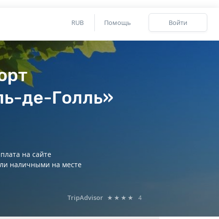
RUB
Помощь
Войти
орт
ь-де-Голль»
плата на сайте
ли наличными на месте
TripAdvisor
★★★★
4