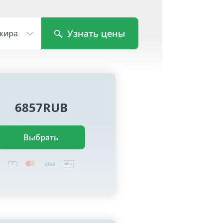
Узнать цены
жира
6857RUB
Выбрать