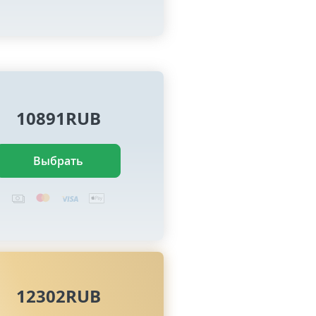
10891RUB
Выбрать
12302RUB