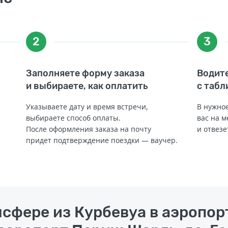
2
3
Заполняете форму заказа
Водите
и выбираете, как оплатить
с табл
Указываете дату и время встречи,
В нужное
выбираете способ оплаты.
вас на м
После оформления заказа на почту
и отвезе
придет подтверждение поездки — ваучер.
нсфере из Курбевуа в аэропор