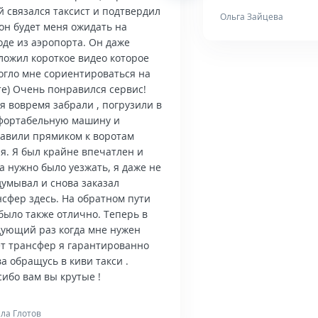
й связался таксист и подтвердил
Ольга Зайцева
он будет меня ожидать на
оде из аэропорта. Он даже
ложил короткое видео которое
огло мне сориентироваться на
те) Очень понравился сервис!
я вовремя забрали , погрузили в
фортабельную машину и
тавили прямиком к воротам
я. Я был крайне впечатлен и
а нужно было уезжать, я даже не
думывал и снова заказал
нсфер здесь. На обратном пути
было также отлично. Теперь в
дующий раз когда мне нужен
ет трансфер я гарантированно
а обращусь в киви такси .
ибо вам вы крутые !
ла Глотов