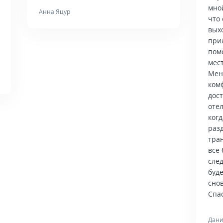
мно
Анна Яцур
что 
вых
при
пом
мес
Мен
ком
дос
отел
когд
раз
тра
все 
сле
буд
снов
Спас
Дани