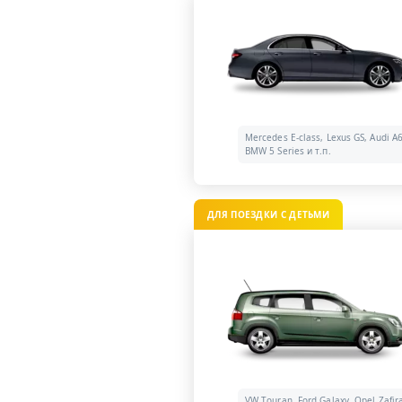
Mercedes E-class, Lexus GS, Audi A6
BMW 5 Series и т.п.
ДЛЯ ПОЕЗДКИ С ДЕТЬМИ
VW Touran, Ford Galaxy, Opel Zafir