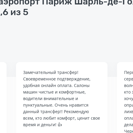
эропорт Париж Шарль-де-Гол
,6 из 5
Замечательный трансфер!
Пер
Своевременное подтверждение,
сер
удобная онлайн оплата. Салоны
вол
машин чистые и комфортные,
кто 
водители внимательные и
хочу
пунктуальные. Очень нравится
опр
данный трансфер!! Рекомендую
лих
всем, кто любит комфорт, ценит свое
опла
время и деньги! 👍
дела
Чер