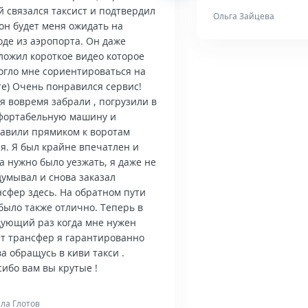
й связался таксист и подтвердил
Ольга Зайцева
он будет меня ожидать на
оде из аэропорта. Он даже
ложил короткое видео которое
огло мне сориентироваться на
те) Очень понравился сервис!
я вовремя забрали , погрузили в
фортабельную машину и
тавили прямиком к воротам
я. Я был крайне впечатлен и
а нужно было уезжать, я даже не
думывал и снова заказал
нсфер здесь. На обратном пути
было также отлично. Теперь в
дующий раз когда мне нужен
ет трансфер я гарантированно
а обращусь в киви такси .
ибо вам вы крутые !
ла Глотов