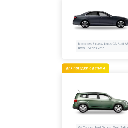
Mercedes E-class, Lexus GS, Audi A6
BMW 5 Series и т.п.
ДЛЯ ПОЕЗДКИ С ДЕТЬМИ
VW Touran, Ford Galaxy, Opel Zafir