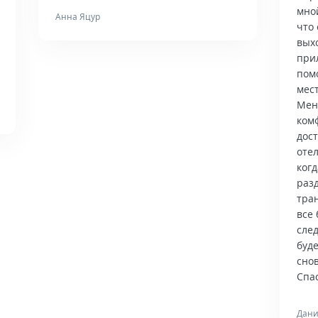
мно
Анна Яцур
что 
вых
при
пом
мес
Мен
ком
дос
отел
когд
раз
тра
все 
сле
буд
снов
Спас
Дани