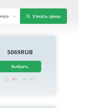
Узнать цены
жира
5069RUB
Выбрать