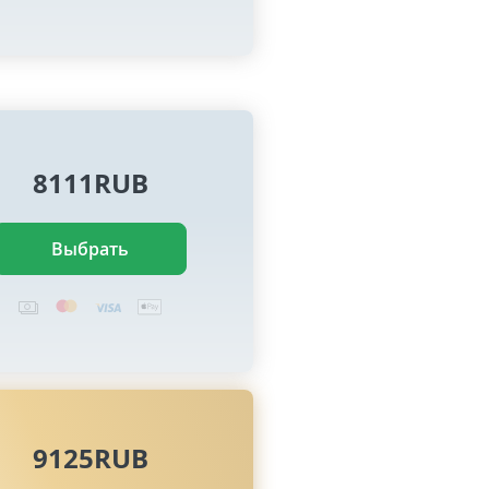
8111RUB
Выбрать
9125RUB