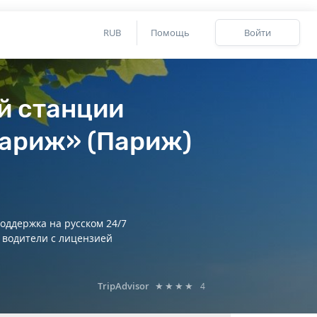
RUB
Помощь
Войти
й станции
ариж» (Париж)
оддержка на русском 24/7
 водители с лицензией
TripAdvisor
★★★★
4