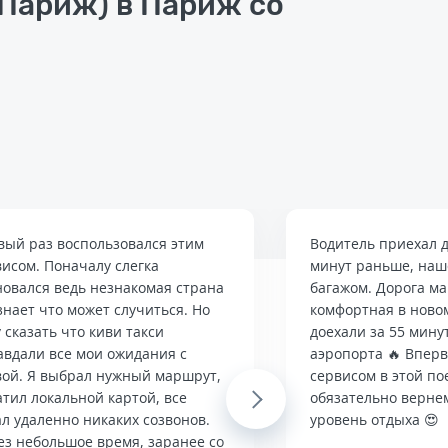
Париж) в Париж со
вый раз воспользовался этим
Водитель приехал д
висом. Поначалу слегка
минут раньше, наше
новался ведь незнакомая страна
багажом. Дорога м
знает что может случиться. Но
комфортная в ново
 сказать что киви такси
доехали за 55 мину
авдали все мои ожидания с
аэропорта 🔥 Впер
вой. Я выбрал нужный маршрут,
сервисом в этой по
тил локальной картой, все
Next
обязательно верне
л удаленно никаких созвонов.
уровень отдыха 😍
ез небольшое время, заранее со