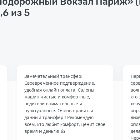
одорожный Вокзал Париж» (
,6 из 5
Замечательный трансфер!
Пер
Своевременное подтверждение,
сер
удобная онлайн оплата. Салоны
вол
машин чистые и комфортные,
кто 
водители внимательные и
хочу
пунктуальные. Очень нравится
опр
данный трансфер!! Рекомендую
лих
всем, кто любит комфорт, ценит свое
опла
время и деньги! 👍
дела
Чер