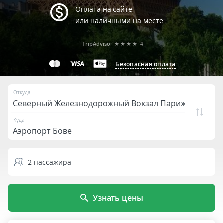
Оплата на сайте
или наличными на месте
TripAdvisor
★★★★
4
Безопасная оплата
Откуда
Куда
2
пассажира
Узнать цены