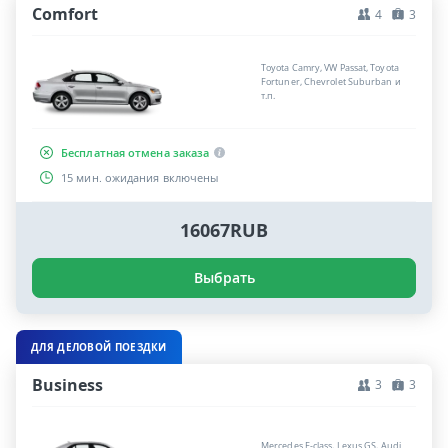
Comfort
4
3
Toyota Camry, VW Passat, Toyota
Fortuner, Chevrolet Suburban и
т.п.
Бесплатная отмена заказа
15 мин. ожидания включены
16067RUB
Выбрать
ДЛЯ ДЕЛОВОЙ ПОЕЗДКИ
Business
3
3
Mercedes E-class, Lexus GS, Audi