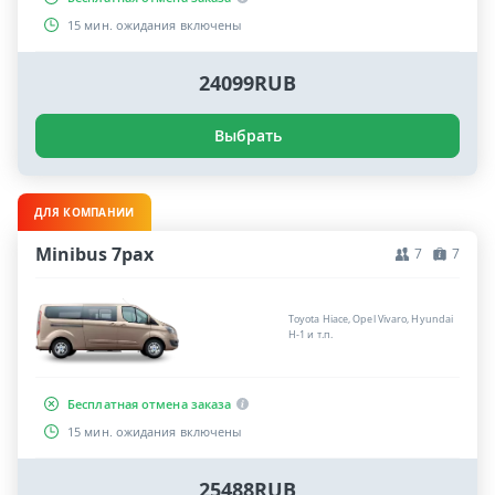
15 мин. ожидания включены
24099RUB
Выбрать
ДЛЯ КОМПАНИИ
Minibus 7pax
7
7
Toyota Hiace, Opel Vivaro, Hyundai
H-1 и т.п.
Бесплатная отмена заказа
15 мин. ожидания включены
25488RUB