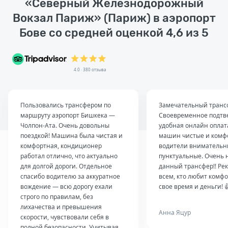
«Северный Железнодорожный
Вокзал Париж» (Париж) в аэропорт
Бове со средней оценкой 4,6 из 5
4.0 · 380 отзыва
Пользовались трансфером по
Замечательный транс
маршруту аэропорт Бишкека —
Своевременное подтв
Чолпон-Ата. Очень довольны
удобная онлайн оплат
поездкой! Машина была чистая и
машин чистые и комф
комфортная, кондиционер
водители внимательн
работал отлично, что актуально
пунктуальные. Очень 
для долгой дороги. Отдельное
данный трансфер!! Ре
спасибо водителю за аккуратное
всем, кто любит комфо
вождение — всю дорогу ехали
свое время и деньги! 
строго по правилам, без
лихачества и превышения
Анна Яцур
скорости, чувствовали себя в
полной безопасности. Учитывая