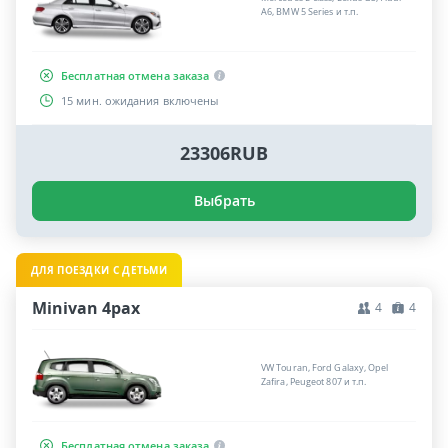
A6, BMW 5 Series и т.п.
Бесплатная отмена заказа
15 мин. ожидания включены
23306RUB
Выбрать
ДЛЯ ПОЕЗДКИ С ДЕТЬМИ
Minivan 4pax
4
4
VW Touran, Ford Galaxy, Opel
Zafira, Peugeot 807 и т.п.
Бесплатная отмена заказа