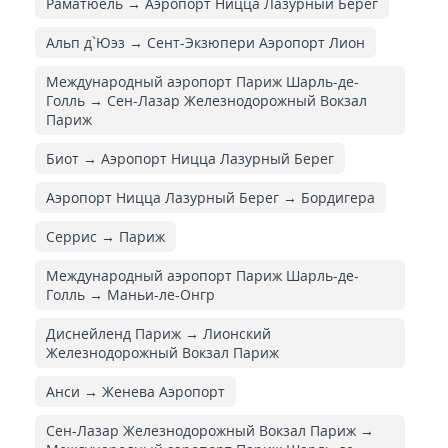
Раматюель → Аэропорт Ницца Лазурный Берег
Альп д`Юэз → Сент-Экзюпери Аэропорт Лион
Международный аэропорт Париж Шарль-де-
Голль → Сен-Лазар Железнодорожный Вокзал
Париж
Биот → Аэропорт Ницца Лазурный Берег
Аэропорт Ницца Лазурный Берег → Бордигера
Серрис → Париж
Международный аэропорт Париж Шарль-де-
Голль → Маньи-ле-Онгр
Диснейленд Париж → Лионский
Железнодорожный Вокзал Париж
Анси → Женева Аэропорт
Сен-Лазар Железнодорожный Вокзал Париж →