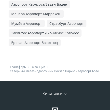
Аэропорт Карлсруэ/Баден-Баден
Менара Аэропорт Марракеш
Мумбаи Аэропорт
Страсбург Аэропорт
Закинтос Аэропорт Дионисиос Соломос
Ереван Аэропорт Звартноц
Трансферы
Франция
Северный Железнодорожный Вокзал Париж
–
Аэропорт Бове
Кивитакси