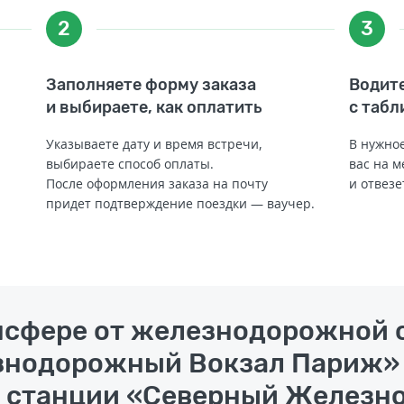
2
3
Заполняете форму заказа
Водите
и выбираете, как оплатить
с табл
Указываете дату и время встречи,
В нужное
выбираете способ оплаты.
вас на м
После оформления заказа на почту
и отвезе
придет подтверждение поездки — ваучер.
ансфере от железнодорожной 
нодорожный Вокзал Париж» 
 станции «Северный Железн