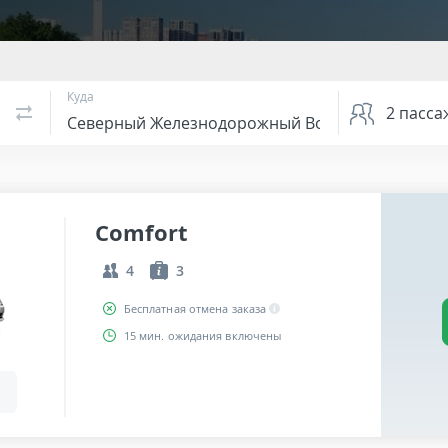
Куда
2
пасса
Comfort
4
3
Бесплатная отмена заказа
15 мин. ожидания включены