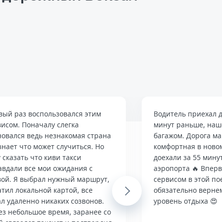
вый раз воспользовался этим
Водитель приехал д
висом. Поначалу слегка
минут раньше, наше
новался ведь незнакомая страна
багажом. Дорога м
знает что может случиться. Но
комфортная в ново
 сказать что киви такси
доехали за 55 мину
авдали все мои ожидания с
аэропорта 🔥 Впер
вой. Я выбрал нужный маршрут,
сервисом в этой по
тил локальной картой, все
Next
обязательно верне
л удаленно никаких созвонов.
уровень отдыха 😍
ез небольшое время, заранее со