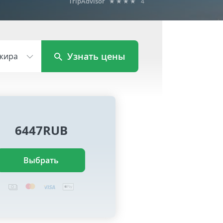
TripAdvisor
★★★★
4
Узнать цены
жира
6447RUB
Выбрать