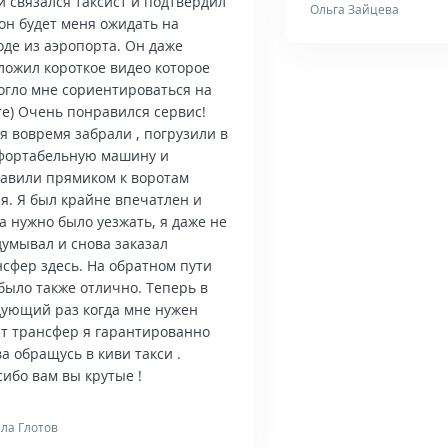
й связался таксист и подтвердил
Ольга Зайцева
он будет меня ожидать на
оде из аэропорта. Он даже
ложил короткое видео которое
огло мне сориентироваться на
те) Очень понравился сервис!
я вовремя забрали , погрузили в
фортабельную машину и
тавили прямиком к воротам
я. Я был крайне впечатлен и
а нужно было уезжать, я даже не
думывал и снова заказал
нсфер здесь. На обратном пути
было также отлично. Теперь в
дующий раз когда мне нужен
ет трансфер я гарантированно
а обращусь в киви такси .
ибо вам вы крутые !
ла Глотов