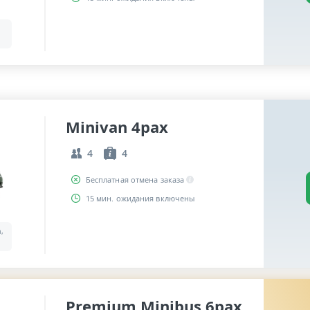
Minivan 4pax
4
4
Бесплатная отмена заказа
15 мин. ожидания включены
a,
Premium Minibus 6pax