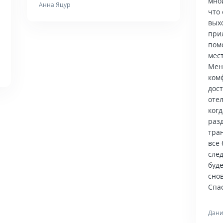
мно
Анна Яцур
что 
вых
при
пом
мес
Мен
ком
дос
отел
когд
раз
тра
все 
сле
буд
снов
Спас
Дани