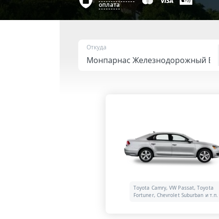
оплата
Откуда
Toyota Camry, VW Passat, Toyota
Fortuner, Chevrolet Suburban и т.п.