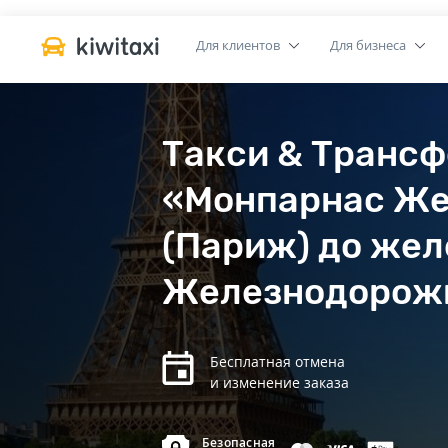
Для клиентов
Для бизнеса
Такси & Транс
«Монпарнас Же
(Париж) до же
Железнодорожн
Бесплатная отмена
и изменение заказа
Безопасная