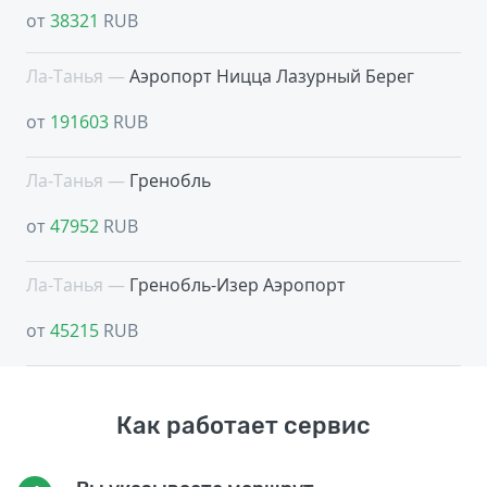
от
38321
RUB
Ла-Танья —
Аэропорт Ницца Лазурный Берег
от
191603
RUB
Ла-Танья —
Гренобль
от
47952
RUB
Ла-Танья —
Гренобль-Изер Аэропорт
от
45215
RUB
Как работает сервис