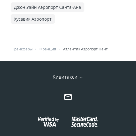
Джон Уэйн Аэропорт Санта-Ана
Хусавик Аэропорт
Трансферы
Франция
Атлантик Аэропорт Нант
Кивитакси