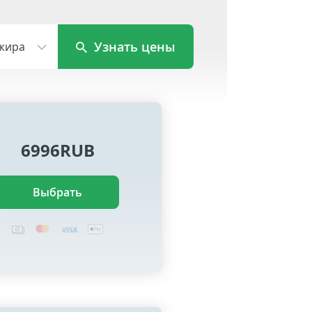
Узнать цены
жира
6996RUB
Выбрать