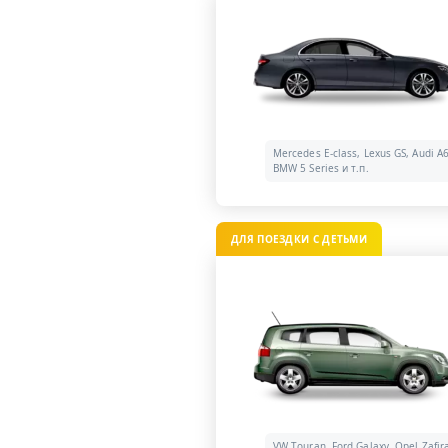
Mercedes E-class, Lexus GS, Audi A6
BMW 5 Series и т.п.
ДЛЯ ПОЕЗДКИ С ДЕТЬМИ
VW Touran, Ford Galaxy, Opel Zafir