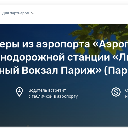
Для партнеров
еры из аэропорта «Аэро
знодорожной станции «Л
ый Вокзал Париж» (Пар
Водитель встретит
О
с табличкой в аэропорту
и