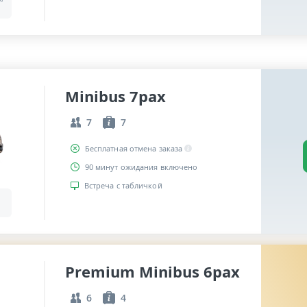
Minibus 7pax
7
7
Бесплатная отмена заказа
90 минут ожидания включено
Встреча с табличкой
Premium Minibus 6pax
6
4