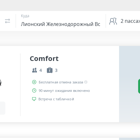
Куда
2
пасса
Comfort
4
3
Бесплатная отмена заказа
90 минут ожидания включено
Встреча с табличкой