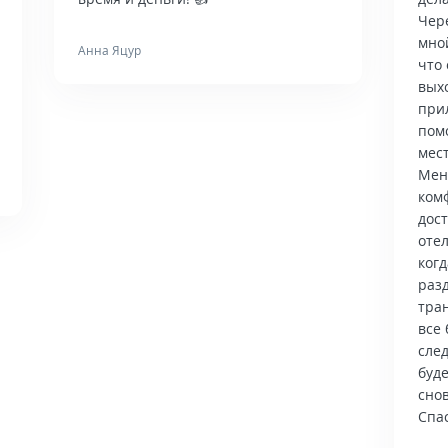
Чер
мно
Анна Яцур
что 
вых
при
пом
мес
Мен
ком
дос
отел
когд
раз
тра
все 
сле
буд
снов
Спас