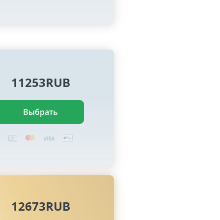
11253RUB
Выбрать
12673RUB