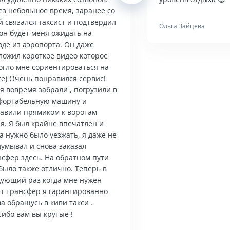
ез небольшое время, заранее со
й связался таксист и подтвердил
Ольга Зайцева
он будет меня ожидать на
оде из аэропорта. Он даже
ложил короткое видео которое
огло мне сориентироваться на
те) Очень понравился сервис!
я вовремя забрали , погрузили в
фортабельную машину и
тавили прямиком к воротам
я. Я был крайне впечатлен и
а нужно было уезжать, я даже не
думывал и снова заказал
нсфер здесь. На обратном пути
было также отлично. Теперь в
дующий раз когда мне нужен
ет трансфер я гарантированно
а обращусь в киви такси .
ибо вам вы крутые !