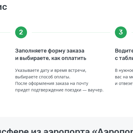
ис
2
3
Заполняете форму заказа
Водите
и выбираете, как оплатить
с табл
Указываете дату и время встречи,
В нужное
выбираете способ оплаты.
вас на м
После оформления заказа на почту
и отвезе
придет подтверждение поездки — ваучер.
нсфере из аэропорта «Аэроп