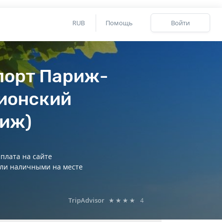
RUB
Помощь
Войти
порт Париж-
ионский
иж)
плата на сайте
ли наличными на месте
TripAdvisor
★★★★
4