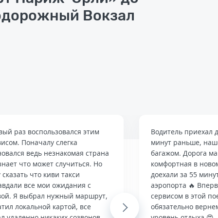
одорожный Вокзал
вый раз воспользовался этим
Водитель приехал д
висом. Поначалу слегка
минут раньше, наше
новался ведь незнакомая страна
багажом. Дорога м
знает что может случиться. Но
комфортная в ново
 сказать что киви такси
доехали за 55 мину
авдали все мои ожидания с
аэропорта 🔥 Впер
вой. Я выбрал нужный маршрут,
сервисом в этой по
тил локальной картой, все
Next
обязательно верне
л удаленно никаких созвонов.
уровень отдыха 😍