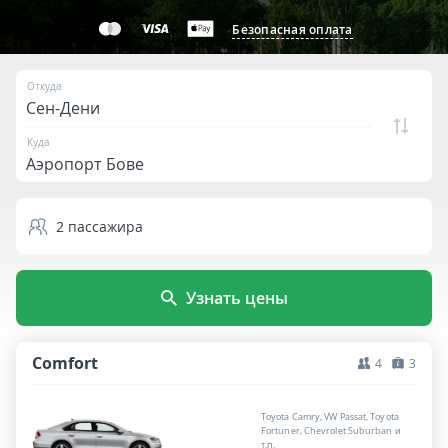
Безопасная оплата
Откуда
Куда
2
пассажира
Узнать цены
Comfort
4
3
Toyota Camry, VW Passat, Toyota
Fortuner, Chevrolet Suburban и
т.п.