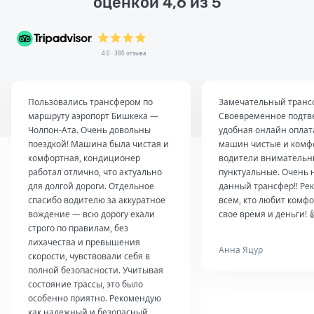
оценкой 4,6 из 5
4.0 · 380 отзыва
Пользовались трансфером по
Замечательный транс
маршруту аэропорт Бишкека —
Своевременное подтв
Чолпон-Ата. Очень довольны
удобная онлайн оплат
поездкой! Машина была чистая и
машин чистые и комф
комфортная, кондиционер
водители внимательн
работал отлично, что актуально
пунктуальные. Очень 
для долгой дороги. Отдельное
данный трансфер!! Ре
спасибо водителю за аккуратное
всем, кто любит комфо
вождение — всю дорогу ехали
свое время и деньги! 
строго по правилам, без
лихачества и превышения
Анна Яцур
скорости, чувствовали себя в
полной безопасности. Учитывая
состояние трассы, это было
особенно приятно. Рекомендую
как надежный и безопасный