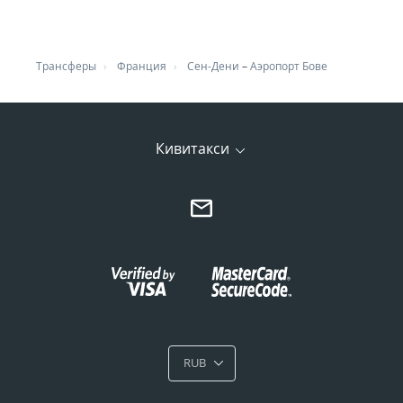
Трансферы
Франция
Сен-Дени
–
Аэропорт Бове
Кивитакси
RUB