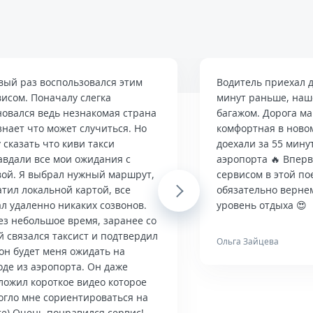
вый раз воспользовался этим
Водитель приехал д
висом. Поначалу слегка
минут раньше, наше
новался ведь незнакомая страна
багажом. Дорога м
знает что может случиться. Но
комфортная в ново
 сказать что киви такси
доехали за 55 мину
авдали все мои ожидания с
аэропорта 🔥 Впер
вой. Я выбрал нужный маршрут,
сервисом в этой по
тил локальной картой, все
Next
обязательно верне
л удаленно никаких созвонов.
уровень отдыха 😍
ез небольшое время, заранее со
й связался таксист и подтвердил
Ольга Зайцева
он будет меня ожидать на
оде из аэропорта. Он даже
ложил короткое видео которое
огло мне сориентироваться на
те) Очень понравился сервис!