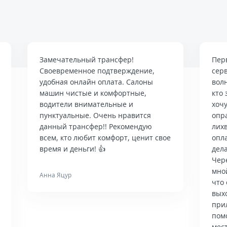
Замечательный трансфер!
Пер
Своевременное подтверждение,
сер
удобная онлайн оплата. Салоны
вол
машин чистые и комфортные,
кто 
водители внимательные и
хочу
пунктуальные. Очень нравится
опр
данный трансфер!! Рекомендую
лих
всем, кто любит комфорт, ценит свое
опла
время и деньги! 👍
дела
Чер
мно
Анна Яцур
что 
вых
при
пом
мес