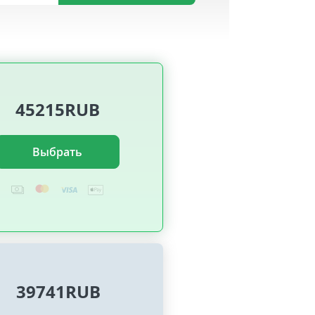
45215RUB
Выбрать
39741RUB