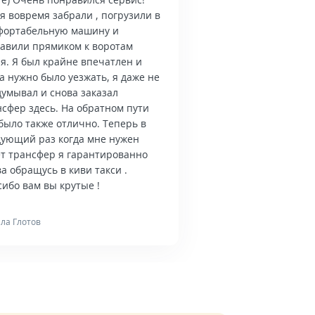
я вовремя забрали , погрузили в
фортабельную машину и
тавили прямиком к воротам
я. Я был крайне впечатлен и
а нужно было уезжать, я даже не
думывал и снова заказал
нсфер здесь. На обратном пути
было также отлично. Теперь в
дующий раз когда мне нужен
ет трансфер я гарантированно
а обращусь в киви такси .
ибо вам вы крутые !
ла Глотов