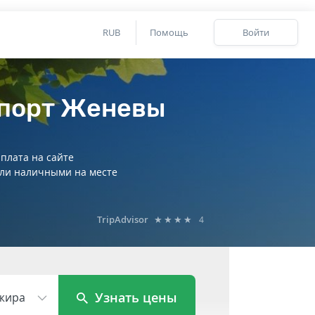
RUB
Помощь
Войти
опорт Женевы
плата на сайте
ли наличными на месте
TripAdvisor
★★★★
4
Узнать цены
жира