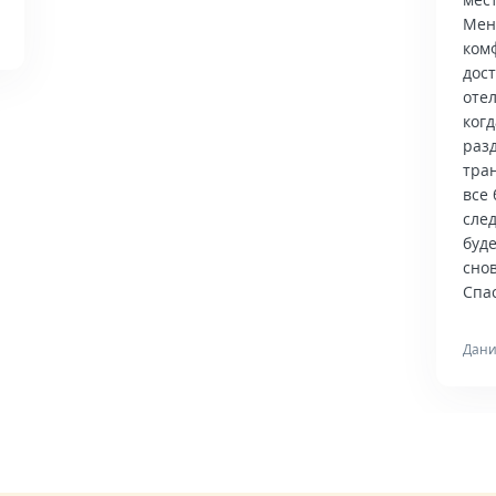
Мен
ком
дос
отел
когд
раз
тра
все 
сле
буд
снов
Спас
Дани