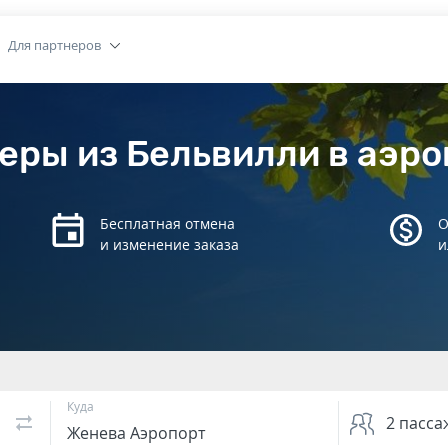
Для партнеров
еры из Бельвилли в аэр
Бесплатная отмена
О
и изменение заказа
и
Куда
2
пасса