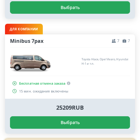
Выбрать
ДЛЯ КОМПАНИИ
Minibus 7pax
7
7
Toyota Hiace, Opel Vivaro, Hyundai
H-1 и т.п.
Бесплатная отмена заказа
15 мин. ожидания включены
25209RUB
Выбрать