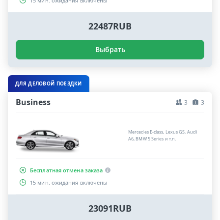
15 мин. ожидания включены
22487RUB
Выбрать
ДЛЯ ДЕЛОВОЙ ПОЕЗДКИ
Business
3
3
Mercedes E-class, Lexus GS, Audi
A6, BMW 5 Series и т.п.
Бесплатная отмена заказа
15 мин. ожидания включены
23091RUB