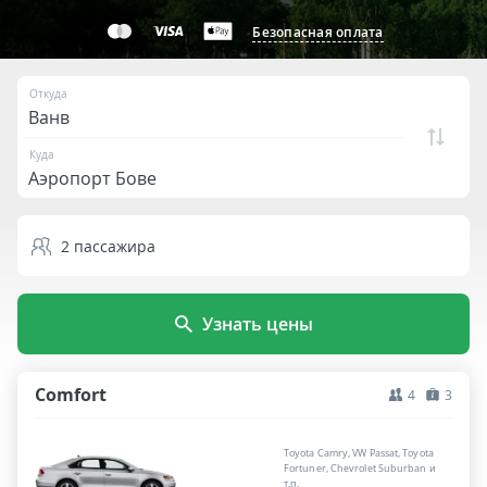
Безопасная оплата
Откуда
Куда
2
пассажира
Узнать цены
Comfort
4
3
Toyota Camry, VW Passat, Toyota
Fortuner, Chevrolet Suburban и
т.п.