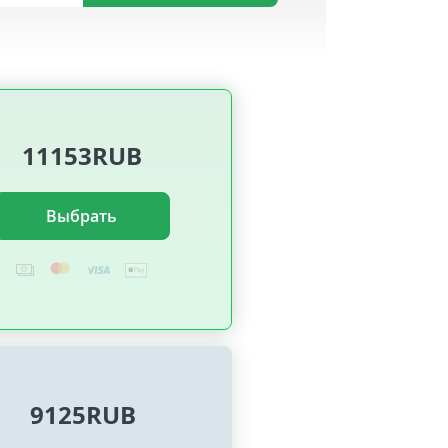
11153RUB
Выбрать
9125RUB