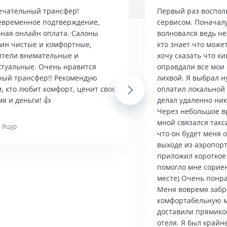
ечательный трансфер!
Первый раз воспол
евременное подтверждение,
сервисом. Поначалу
бная онлайн оплата. Салоны
волновался ведь н
ин чистые и комфортные,
кто знает что може
ители внимательные и
хочу сказать что ки
ктуальные. Очень нравится
оправдали все мои
ный трансфер!! Рекомендую
лихвой. Я выбрал 
, кто любит комфорт, ценит свое
Next
оплатил локальной 
я и деньги! 👍
делал удаленно ник
Через небольшое в
мной связался такс
 Яцур
что он будет меня 
выходе из аэропорт
приложил короткое
помогло мне сорие
месте) Очень понра
Меня вовремя забра
комфортабельную 
доставили прямико
отеля. Я был крайн