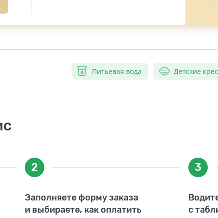
Питьевая вода
Детские кре
ис
2
3
Заполняете форму заказа
Водите
и выбираете, как оплатить
с табл