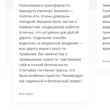
Пользовались трансфером по
Зам
маршруту аэропорт Бишкека —
Сво
Чолпон-Ата. Очень довольны
удо
поездкой! Машина была чистая и
маш
комфортная, кондиционер работал
вод
отлично, что актуально для долгой
пун
дороги. Отдельное спасибо
дан
водителю за аккуратное вождение —
всем
всю дорогу ехали строго по
врем
правилам, без лихачества и
превышения скорости, чувствовали
Анна
себя в полной безопасности.
Учитывая состояние трассы, это
было особенно приятно. Рекомендую
как надежный и безопасный сервис!
Виктория