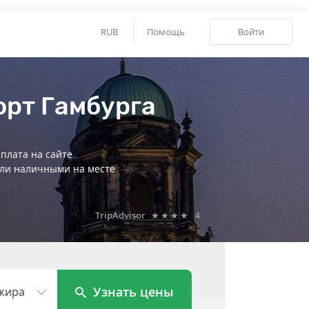
RUB
Помощь
Войти
орт Гамбурга
плата на сайте
ли наличными на месте
TripAdvisor
★★★★
4
Узнать цены
жира