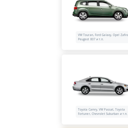
VW Touran, Ford Galaxy, Opel Zafir
Peugeot 807 и т.п.
Toyota Camry, VW Passat, Toyota
Fortuner, Chevrolet Suburban и т.п.