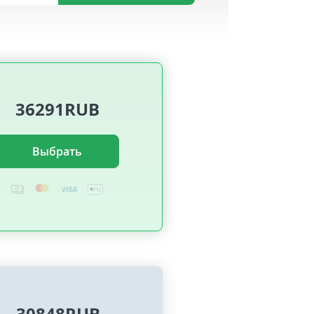
36291RUB
Выбрать
30848RUB