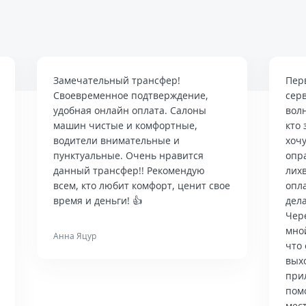
Замечательный трансфер!
Пер
Своевременное подтверждение,
сер
удобная онлайн оплата. Салоны
вол
машин чистые и комфортные,
кто 
водители внимательные и
хочу
пунктуальные. Очень нравится
опр
данный трансфер!! Рекомендую
лих
всем, кто любит комфорт, ценит свое
опла
время и деньги! 👍
дела
Чер
мно
Анна Яцур
что 
вых
при
пом
мес