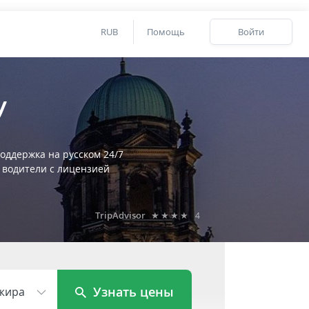
RUB
Помощь
Войти
у
оддержка на русском 24/7
 водители с лицензией
TripAdvisor
★★★★
4
Узнать цены
жира