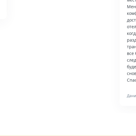
Мен
ком
дос
отел
когд
раз
тра
все 
сле
буд
снов
Спас
Дани