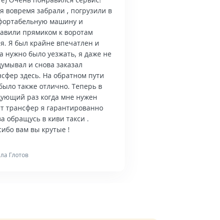
я вовремя забрали , погрузили в
фортабельную машину и
тавили прямиком к воротам
я. Я был крайне впечатлен и
а нужно было уезжать, я даже не
думывал и снова заказал
нсфер здесь. На обратном пути
было также отлично. Теперь в
дующий раз когда мне нужен
ет трансфер я гарантированно
а обращусь в киви такси .
ибо вам вы крутые !
ла Глотов