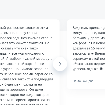
вый раз воспользовался этим
Водитель приехал д
висом. Поначалу слегка
минут раньше, наше
новался ведь незнакомая страна
багажом. Дорога м
знает что может случиться. Но
комфортная в ново
 сказать что киви такси
доехали за 55 мину
авдали все мои ожидания с
аэропорта 🔥 Впер
вой. Я выбрал нужный маршрут,
сервисом в этой по
тил локальной картой, все
Next
обязательно верне
л удаленно никаких созвонов.
уровень отдыха 😍
ез небольшое время, заранее со
й связался таксист и подтвердил
Ольга Зайцева
он будет меня ожидать на
оде из аэропорта. Он даже
ложил короткое видео которое
огло мне сориентироваться на
те) Очень понравился сервис!