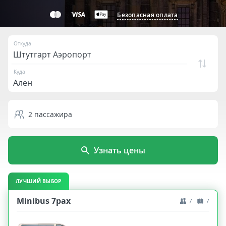
Безопасная оплата
Откуда
Куда
2
пассажира
Узнать цены
ЛУЧШИЙ ВЫБОР
Minibus 7pax
7
7