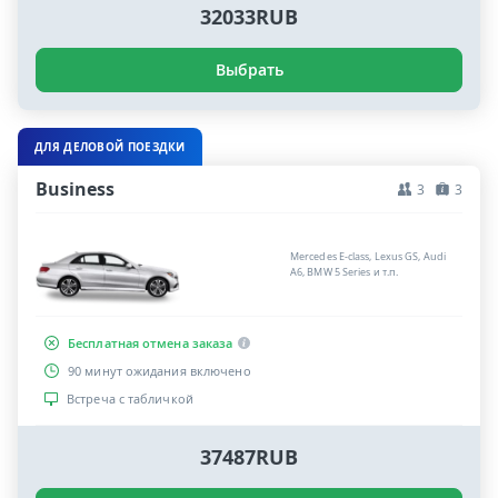
32033RUB
Выбрать
ДЛЯ ДЕЛОВОЙ ПОЕЗДКИ
Business
3
3
Mercedes E-class, Lexus GS, Audi
A6, BMW 5 Series и т.п.
Бесплатная отмена заказа
90 минут ожидания включено
Встреча с табличкой
37487RUB