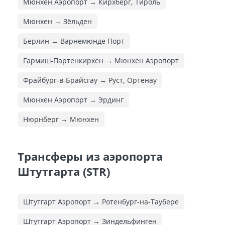
Мюнхен Аэропорт → Кирхберг, Тироль
Мюнхен → Зёльден
Берлин → Варнемюнде Порт
Гармиш-Партенкирхен → Мюнхен Аэропорт
Фрайбург-в-Брайсгау → Руст, Ортенау
Мюнхен Аэропорт → Эрдинг
Нюрнберг → Мюнхен
Трансферы из аэропорта
Штутгарта (STR)
Штутгарт Аэропорт → Ротенбург-на-Таубере
Штутгарт Аэропорт → Зиндельфинген