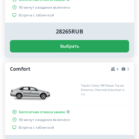
90 минут ожидания включено
Встреча с табличкой
28265RUB
Выбрать
Comfort
4
3
Toyota Camry, VW Passat, Toyota
Fortuner, Chevrolet Suburban и
т.п.
Бесплатная отмена заказа
90 минут ожидания включено
Встреча с табличкой