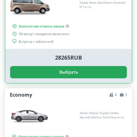
Toyota Hiace, Opel Vivaro, Hyundai
H-1 и т.п.
Бесплатная отмена заказа
90 минут ожидания включено
Встреча с табличкой
28265RUB
Выбрать
Economy
4
3
Skoda Octavia, Toyota Corolla,
Hyundai Elantra, Ford Focus и т.п.
Бесплатная отмена заказа