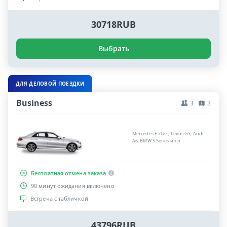
30718RUB
Выбрать
ДЛЯ ДЕЛОВОЙ ПОЕЗДКИ
Business
3
3
Mercedes E-class, Lexus GS, Audi
A6, BMW 5 Series и т.п.
Бесплатная отмена заказа
90 минут ожидания включено
Встреча с табличкой
43796RUB