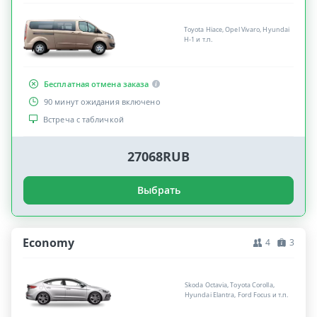
Toyota Hiace, Opel Vivaro, Hyundai
H-1 и т.п.
Бесплатная отмена заказа
90 минут ожидания включено
Встреча с табличкой
27068RUB
Выбрать
Economy
4
3
Skoda Octavia, Toyota Corolla,
Hyundai Elantra, Ford Focus и т.п.