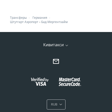
Трансферы
Германия
Штутгарт Аэропорт
–
Бад-Мергентхайм
Кивитакси
RUB