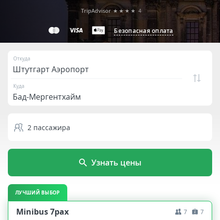
TripAdvisor
★★★★
4
Безопасная оплата
Откуда
Куда
2
пассажира
Узнать цены
ЛУЧШИЙ ВЫБОР
Minibus 7pax
7
7