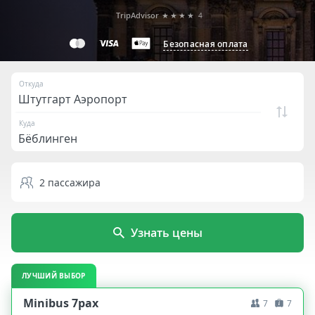
TripAdvisor
★★★★
4
Безопасная оплата
Откуда
Куда
2
пассажира
Узнать цены
ЛУЧШИЙ ВЫБОР
Minibus 7pax
7
7