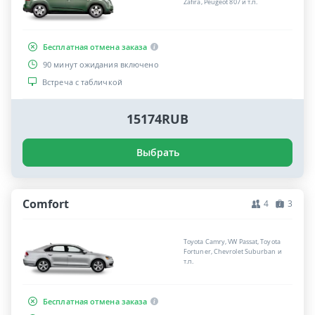
Zafira, Peugeot 807 и т.п.
Бесплатная отмена заказа
90 минут ожидания включено
Встреча с табличкой
15174RUB
Выбрать
Comfort
4
3
Toyota Camry, VW Passat, Toyota
Fortuner, Chevrolet Suburban и
т.п.
Бесплатная отмена заказа